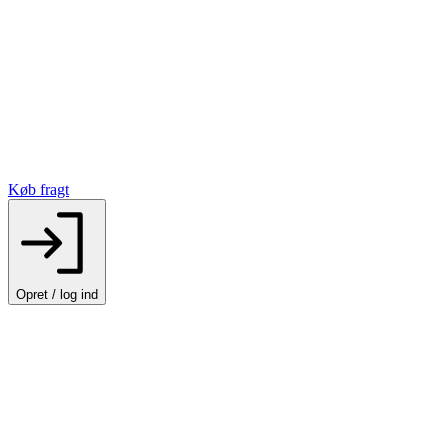
Køb fragt
Opret / log ind