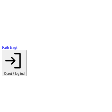
Køb fragt
Opret / log ind