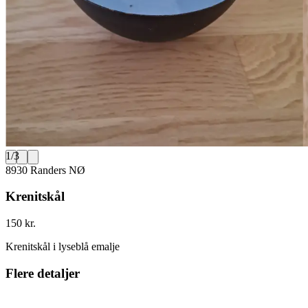
1
/
3
8930 Randers NØ
Krenitskål
150 kr.
Krenitskål i lyseblå emalje
Flere detaljer