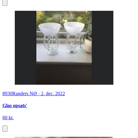
8930
Randers NØ
·
2. dec. 2022
Glas opsats'
60 kr.