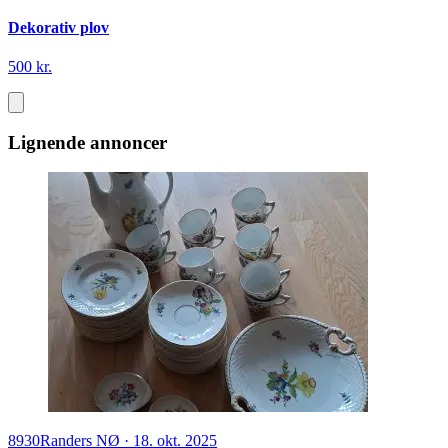
Dekorativ plov
500 kr.
Lignende annoncer
8930
Randers NØ
·
18. okt. 2025