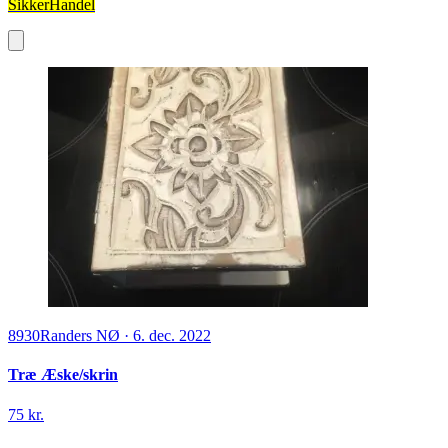
SikkerHandel
8930
Randers NØ
·
6. dec. 2022
Træ Æske/skrin
75 kr.