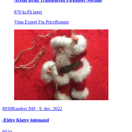
Acetat Brun Transparent Firkantet Normal
870 kr.
På lager
Vista Expert
Fra PriceRunner
8930
Randers NØ
·
9. dec. 2022
Ældre Klatre julemand
60 kr.