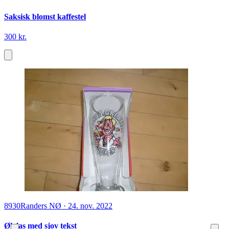
Saksisk blomst kaffestel
300 kr.
8930
Randers NØ
·
24. nov. 2022
Ølglas med sjov tekst