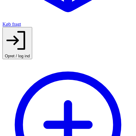
Køb fragt
Opret / log ind