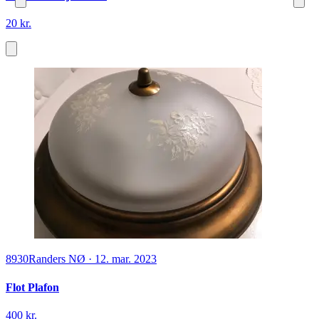
20 kr.
8930
Randers NØ
·
12. mar. 2023
Flot Plafon
400 kr.