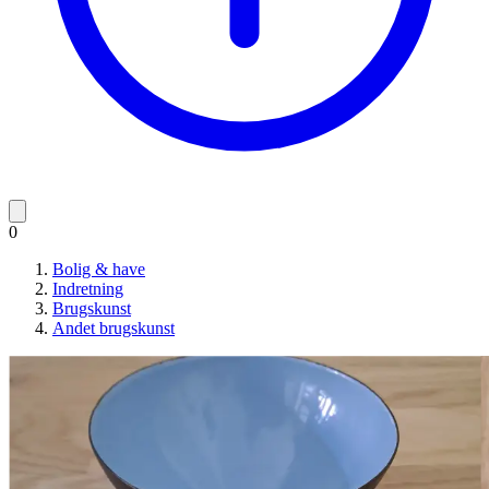
0
Bolig & have
Indretning
Brugskunst
Andet brugskunst