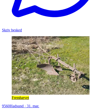
Skriv besked
Fremhævet
9560
Hadsund
·
31. mar.