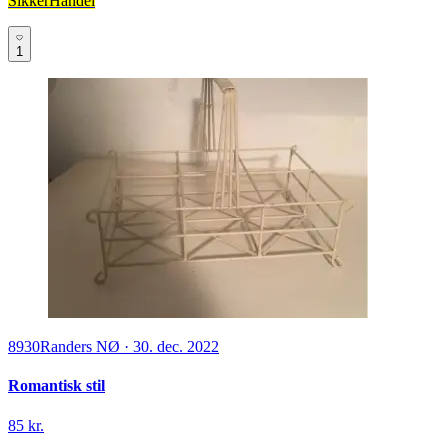
SikkerHandel
1
8930
Randers NØ
·
30. dec. 2022
Romantisk stil
85 kr.