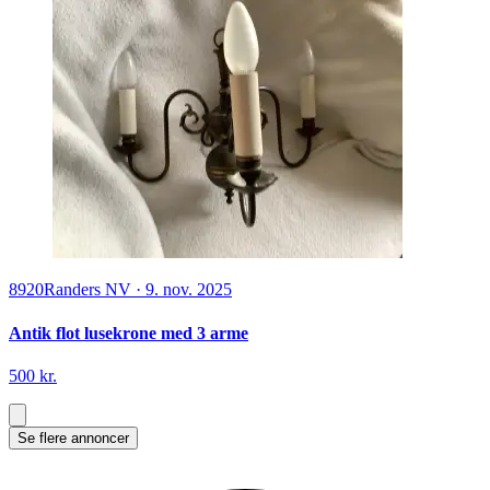
8920
Randers NV
·
9. nov. 2025
Antik flot lusekrone med 3 arme
500 kr.
Se flere annoncer