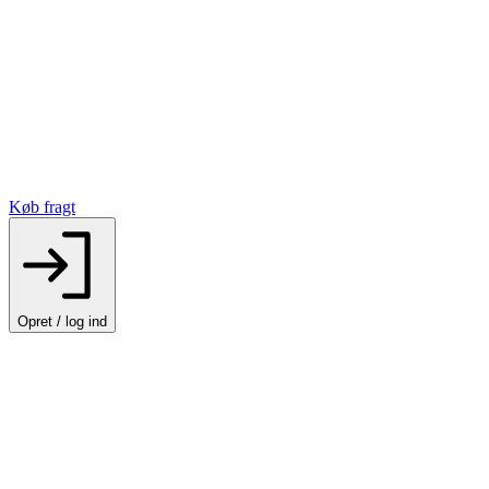
Køb fragt
Opret / log ind