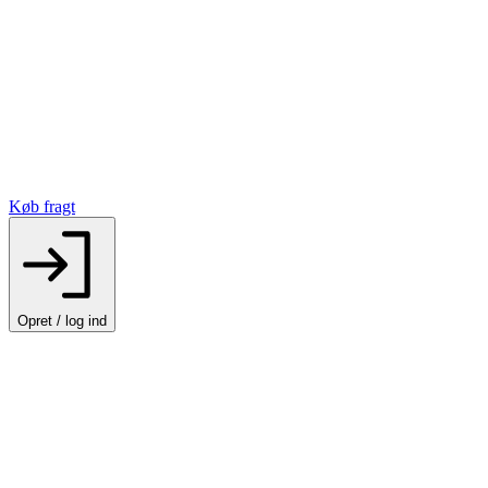
Køb fragt
Opret / log ind