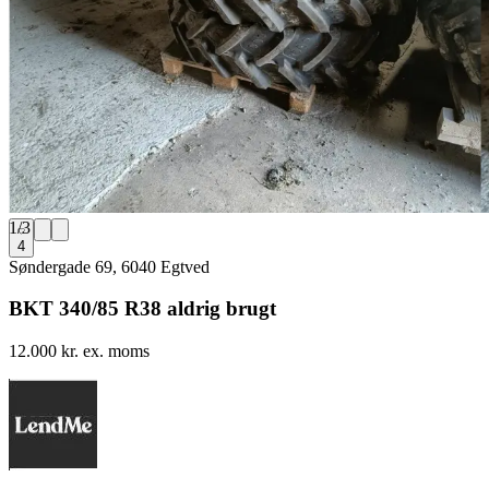
1
/
3
4
Søndergade 69, 6040 Egtved
BKT 340/85 R38 aldrig brugt
12.000 kr. ex. moms