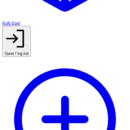
Køb fragt
Opret / log ind