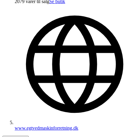
2079 varer
til salg
Se butik
www.egtvedmaskinforretning.dk