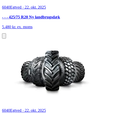
6040
Egtved
·
22. okt. 2025
- - - 425/75 R20 Ny landbrugsdæk
5.480 kr. ex. moms
6040
Egtved
·
22. okt. 2025