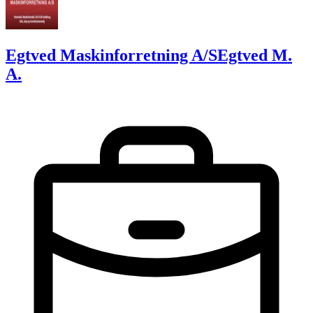
Egtved Maskinforretning A/S
Egtved M.
A.