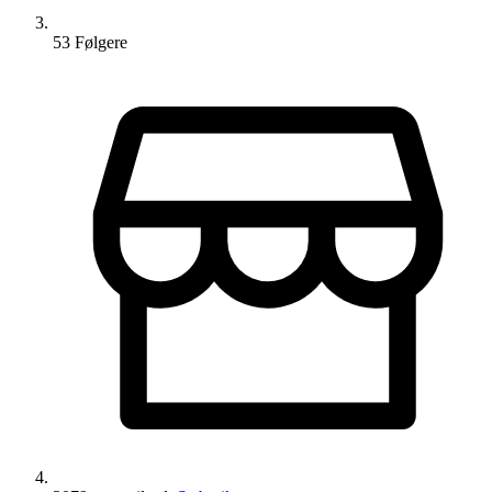
53
Følger
e