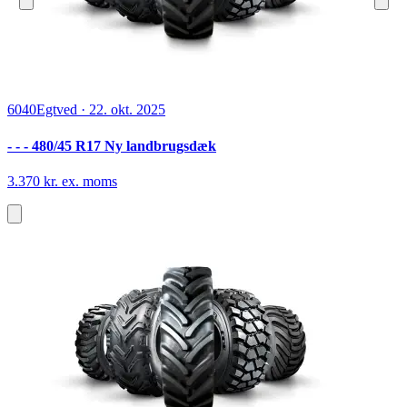
6040
Egtved
·
22. okt. 2025
- - - 480/45 R17 Ny landbrugsdæk
3.370 kr. ex. moms