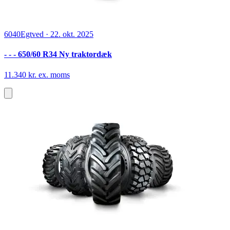
6040
Egtved
·
22. okt. 2025
- - - 650/60 R34 Ny traktordæk
11.340 kr. ex. moms