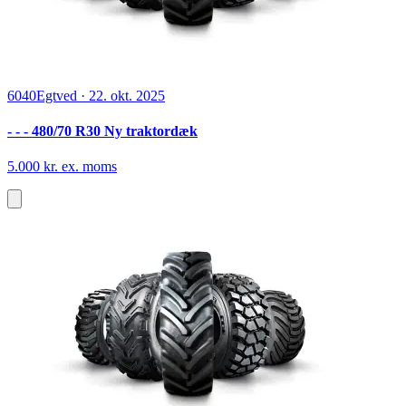
6040
Egtved
·
22. okt. 2025
- - - 480/70 R30 Ny traktordæk
5.000 kr. ex. moms