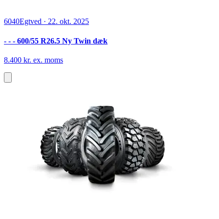
6040
Egtved
·
22. okt. 2025
- - - 600/55 R26.5 Ny Twin dæk
8.400 kr. ex. moms