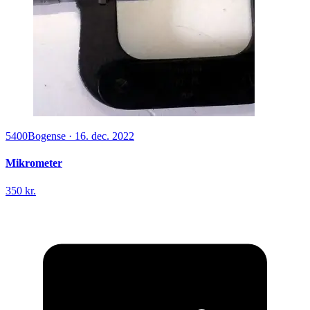
5400
Bogense
·
16. dec. 2022
Mikrometer
350 kr.