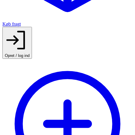
Køb fragt
Opret / log ind