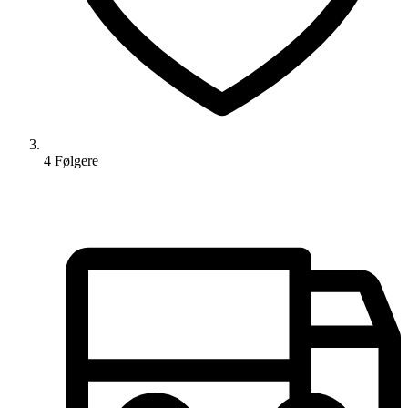
4
Følger
e