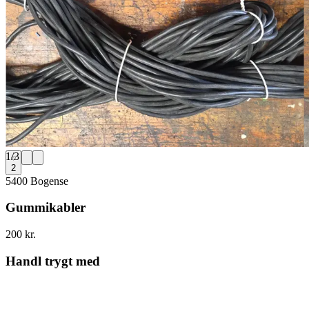
1
/
3
2
5400 Bogense
Gummikabler
200 kr.
Handl trygt med