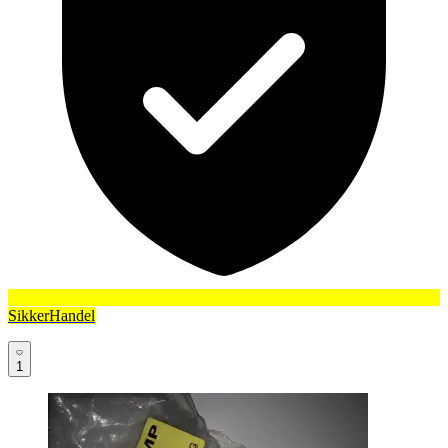
SikkerHandel
1