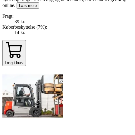
online.
Læs mere
Fragt:
39 kr.
Køberbeskyttelse (
7
%
):
14 kr.
Læg i kurv