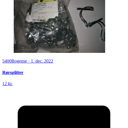
5400
Bogense
·
1. dec. 2022
Rørsplitter
12 kr.