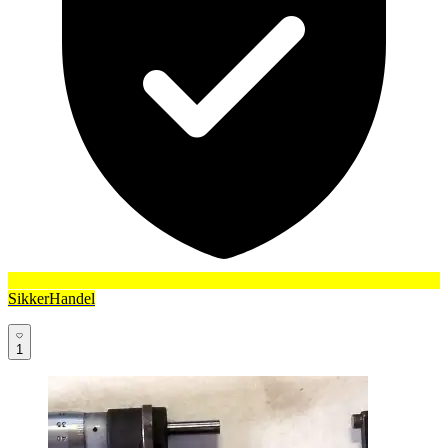
SikkerHandel
1