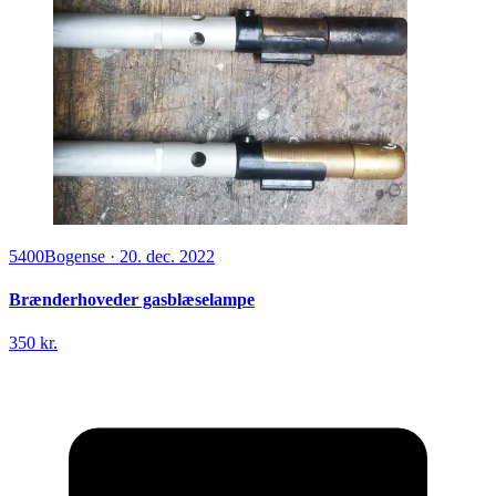
5400
Bogense
·
20. dec. 2022
Brænderhoveder gasblæselampe
350 kr.