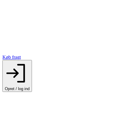
Køb fragt
Opret / log ind