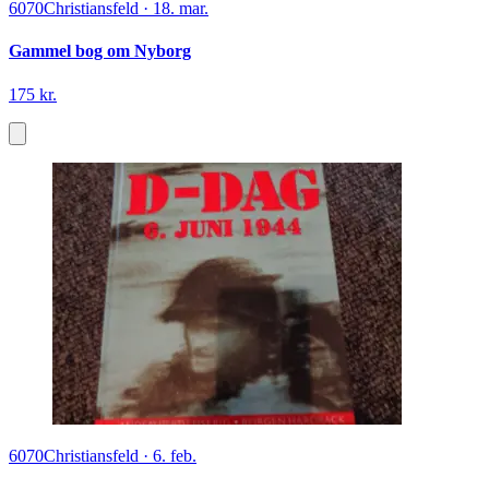
6070
Christiansfeld
·
18. mar.
Gammel bog om Nyborg
175 kr.
6070
Christiansfeld
·
6. feb.