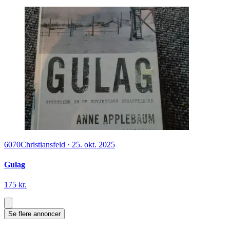
6070
Christiansfeld
·
25. okt. 2025
Gulag
175 kr.
Se flere annoncer