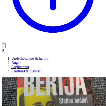
0
Underholdning & læring
Bøger
Faglitteratur
Samfund & historie