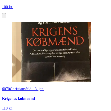
100 kr.
6070
Christiansfeld
·
3. jan.
Krigenes købmænd
110 kr.