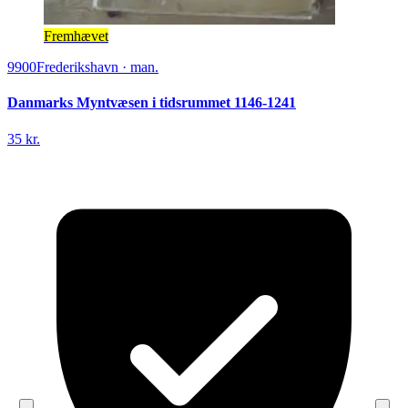
Fremhævet
9900
Frederikshavn
·
man.
Danmarks Myntvæsen i tidsrummet 1146-1241
35 kr.