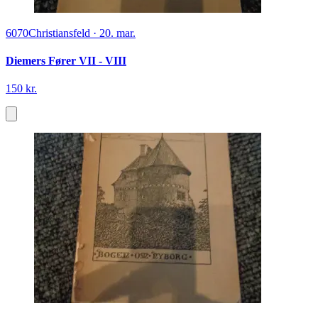
6070
Christiansfeld
·
20. mar.
Diemers Fører VII - VIII
150 kr.