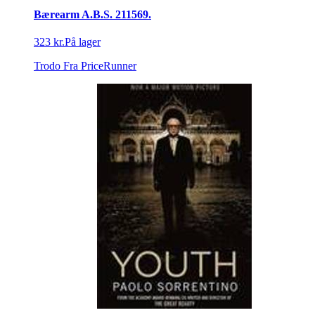
Bærearm A.B.S. 211569.
323 kr.
På lager
Trodo
Fra PriceRunner