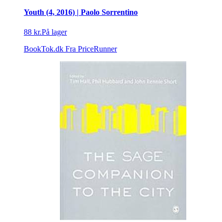
Youth (4, 2016) | Paolo Sorrentino
88 kr.
På lager
BookTok.dk
Fra PriceRunner