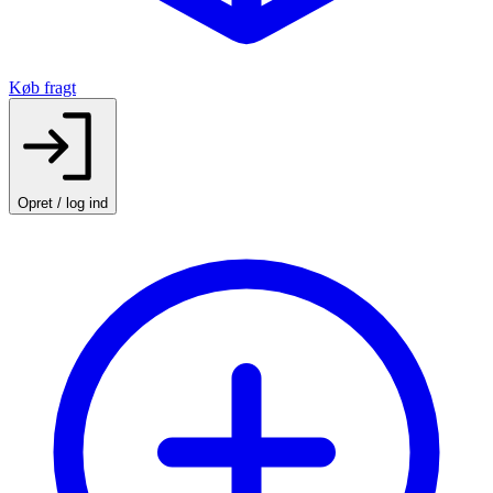
Køb fragt
Opret / log ind