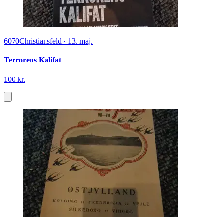
6070
Christiansfeld
·
13. maj.
Terrorens Kalifat
100 kr.