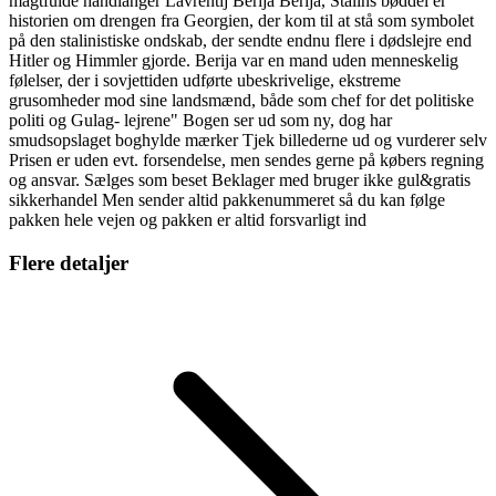
magtfulde håndlanger Lavrentij Berija Berija, Stalins bøddel er
historien om drengen fra Georgien, der kom til at stå som symbolet
på den stalinistiske ondskab, der sendte endnu flere i dødslejre end
Hitler og Himmler gjorde. Berija var en mand uden menneskelig
følelser, der i sovjettiden udførte ubeskrivelige, ekstreme
grusomheder mod sine landsmænd, både som chef for det politiske
politi og Gulag- lejrene" Bogen ser ud som ny, dog har
smudsopslaget boghylde mærker Tjek billederne ud og vurderer selv
Prisen er uden evt. forsendelse, men sendes gerne på købers regning
og ansvar. Sælges som beset Beklager med bruger ikke gul&gratis
sikkerhandel Men sender altid pakkenummeret så du kan følge
pakken hele vejen og pakken er altid forsvarligt ind
Flere detaljer