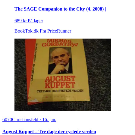
The SAGE Companion to the City (4, 2008) |
689 kr.
På lager
BookTok.dk
Fra PriceRunner
6070
Christiansfeld
·
16. jan.
August Kuppet – Tre dage der rystede verden