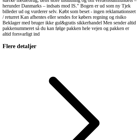
stærke mediebrug, dens store tilslutning og om verdenssamfundets –
herunder Danmarks – indsats mod IS." Bogen er ud som ny Tjek
billeder ud og vurderer selv. Købt som beset - ingen reklamationsret
/ returret Kan afhentes eller sendes for købers regning og risiko
Beklager med bruger ikke gul&gratis sikkerhandel Men sender altid
pakkenummeret så du kan følge pakken hele vejen og pakken er
altid forsvarligt ind
Flere detaljer