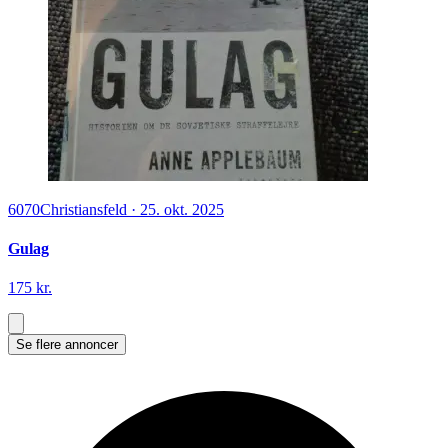
6070
Christiansfeld
·
25. okt. 2025
Gulag
175 kr.
Se flere annoncer