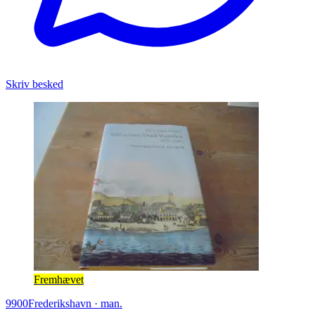
Skriv besked
Fremhævet
9900
Frederikshavn
·
man.