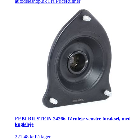
autodeleshop.dk
Fra PriceRunner
FEBI BILSTEIN 24266 Tårnleje venstre foraksel, med
kugleleje
221,48 kr.
På lager