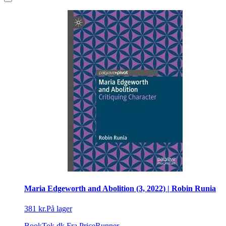
Maria Edgeworth and Abolition (3, 2022) | Robin Runia
381 kr.
På lager
BookTok.dk
Fra PriceRunner