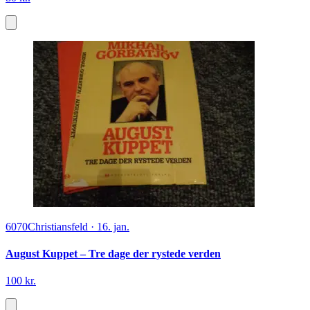
6070
Christiansfeld
·
16. jan.
August Kuppet – Tre dage der rystede verden
100 kr.