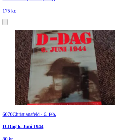
175 kr.
6070
Christiansfeld
·
6. feb.
D-Dag 6. Juni 1944
80 kr.