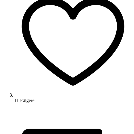
11
Følger
e