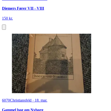
Diemers Fører VII - VIII
150 kr.
6070
Christiansfeld
·
18. mar.
Gammel bog om Nyborg