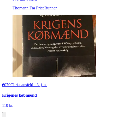
Thomann
Fra PriceRunner
6070
Christiansfeld
·
3. jan.
Krigenes købmænd
110 kr.