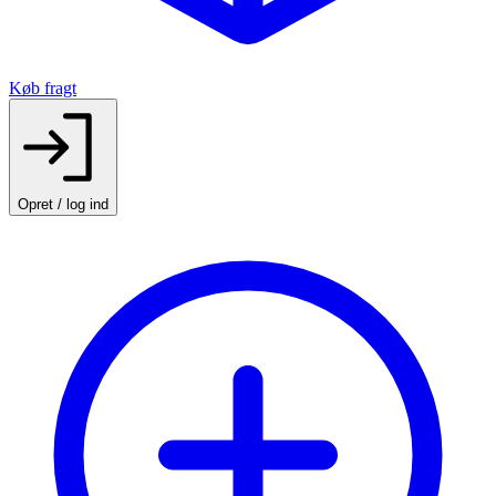
Køb fragt
Opret / log ind