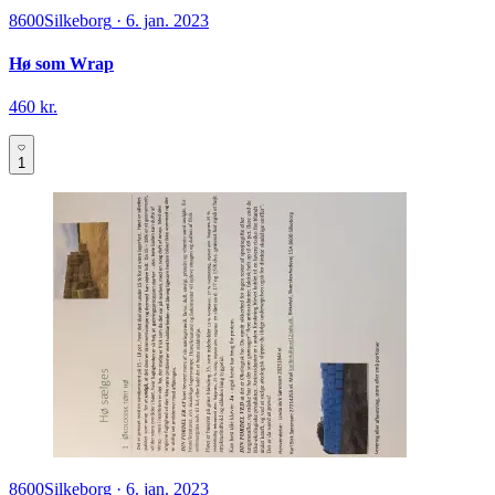
8600
Silkeborg
·
6. jan. 2023
Hø som Wrap
460 kr.
1
8600
Silkeborg
·
6. jan. 2023