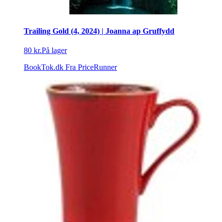
Trailing Gold (4, 2024) | Joanna ap Gruffydd
80 kr.
På lager
BookTok.dk
Fra PriceRunner