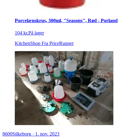
Porcelænskrus, 300ml, "Seasons", Rød - Porland
104 kr.
På lager
KitchenShop
Fra PriceRunner
8600
Silkeborg
·
1. nov. 2023