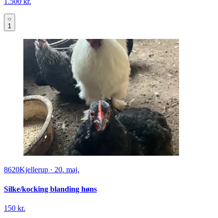
1.500 kr.
1
8620
Kjellerup
·
20. maj.
Silke/kocking blanding høns
150 kr.