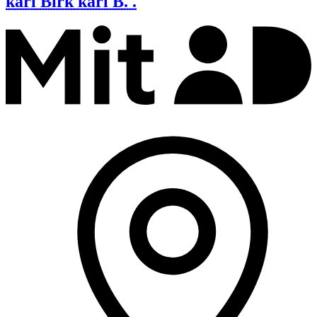
karl Birk
karl B. .