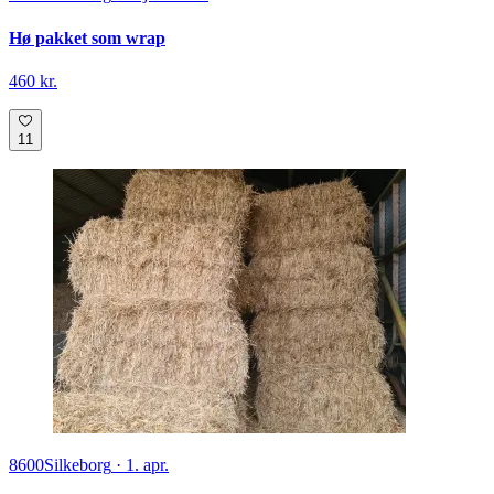
Hø pakket som wrap
460 kr.
11
8600
Silkeborg
·
1. apr.