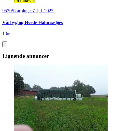
Fremhævet
9520
Skørping
·
7. jul. 2025
Vårbyg og Hvede Halm sælges
1 kr.
Lignende annoncer