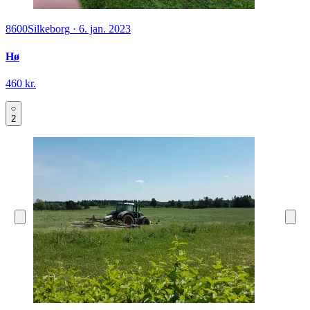
8600
Silkeborg
·
6. jan. 2023
Hø
460 kr.
2