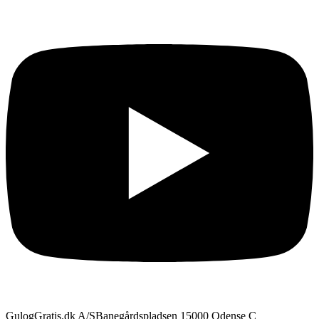
GulogGratis.dk A/S
Banegårdspladsen 1
5000 Odense C