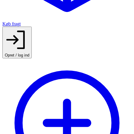
Køb fragt
Opret / log ind