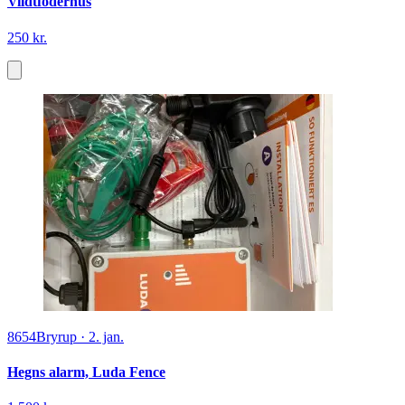
Vildtfoderhus
250 kr.
8654
Bryrup
·
2. jan.
Hegns alarm, Luda Fence