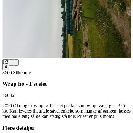
1
/
3
4
8600 Silkeborg
Wrap hø - 1'st slet
460 kr.
2026 Økologisk wraphø 1'st slet pakket som wrap. vægt gns. 325
kg. Kan leveres iht aftale såvel enkelte som mange af gangen, læsses
med balle tang så de kan stadig stå ude. Priser er plus moms
Flere detaljer