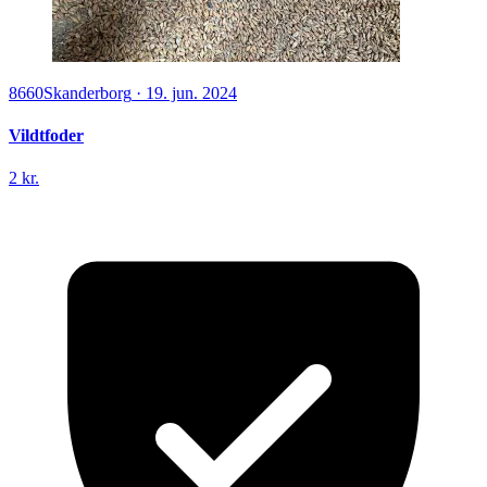
8660
Skanderborg
·
19. jun. 2024
Vildtfoder
2 kr.