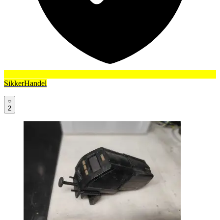
SikkerHandel
2