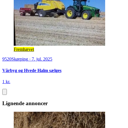
Fremhævet
9520
Skørping
·
7. jul. 2025
Vårbyg og Hvede Halm sælges
1 kr.
Lignende annoncer