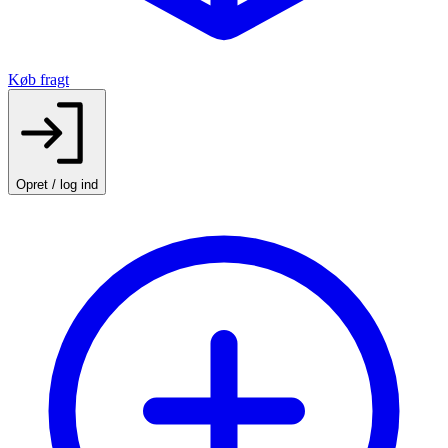
Køb fragt
Opret / log ind