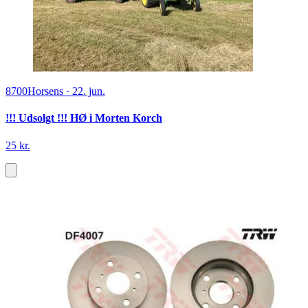
8700
Horsens
·
22. jun.
!!! Udsolgt !!! HØ i Morten Korch
25 kr.