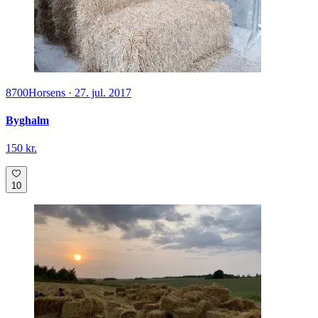
8700
Horsens
·
27. jul. 2017
Byghalm
150 kr.
10