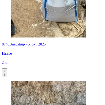
8740
Brædstrup
·
5. okt. 2025
Havre
2 kr.
2