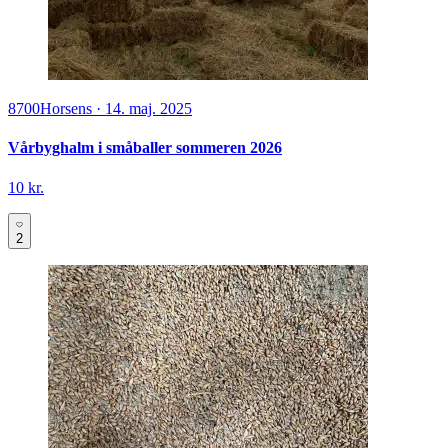
8700
Horsens
·
14. maj. 2025
Vårbyghalm i småballer sommeren 2026
10 kr.
2