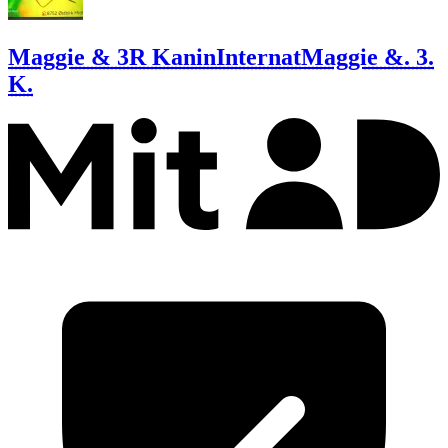
Maggie & 3R KaninInternat
Maggie &. 3.
K.