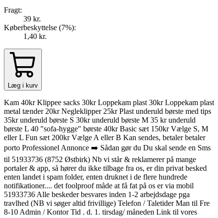
Fragt:
39 kr.
Køberbeskyttelse (
7
%
):
1,40 kr.
Læg i kurv
Kam 40kr Klippee sacks 30kr Loppekam plast 30kr Loppekam plast
metal tænder 20kr Negleklipper 25kr Plast underuld børste med tips
35kr underuld børste S 30kr underuld børste M 35 kr underuld
børste L 40 "sofa-hygge" børste 40kr Basic sæt 150kr Vælge S, M
eller L Fun sæt 200kr Vælge A eller B Kan sendes, betaler betaler
porto Professionel Annonce ➡️ Sådan gør du Du skal sende en Sms
til 51933736 (8752 Østbirk) Nb vi står & reklamerer på mange
portaler & app, så hører du ikke tilbage fra os, er din privat besked
enten landet i spam folder, enten druknet i de flere hundrede
notifikationer.... det foolproof måde at få fat på os er via mobil
51933736 Alle beskeder besvares inden 1-2 arbejdsdage pga
travlhed (NB vi søger altid frivillige) Telefon / Taletider Man til Fre
8-10 Admin / Kontor Tid . d. 1. tirsdag/ måneden Link til vores