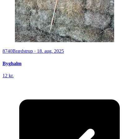
8740
Brædstrup
·
18. aug. 2025
Byghalm
12 kr.