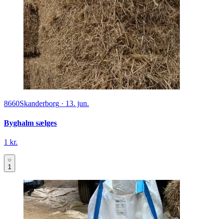
8660
Skanderborg
·
13. jun.
Byghalm sælges
1 kr.
1