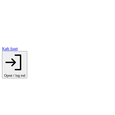
Køb fragt
Opret / log ind