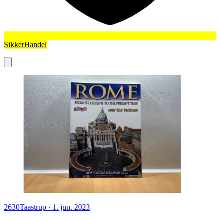
SikkerHandel
2630
Taastrup
·
1. jun. 2023