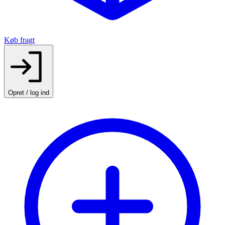
Køb fragt
Opret / log ind