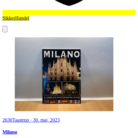
SikkerHandel
2630
Taastrup
·
30. maj. 2023
Milano