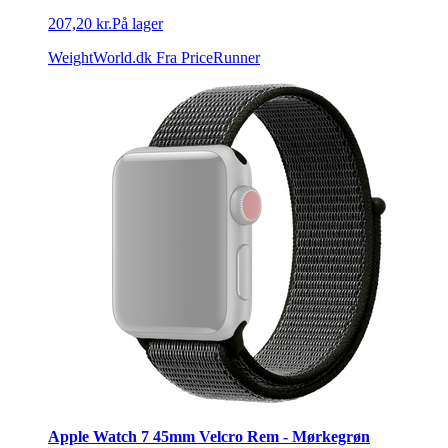
207,20 kr.
På lager
WeightWorld.dk
Fra PriceRunner
Apple Watch 7 45mm Velcro Rem - Mørkegrøn