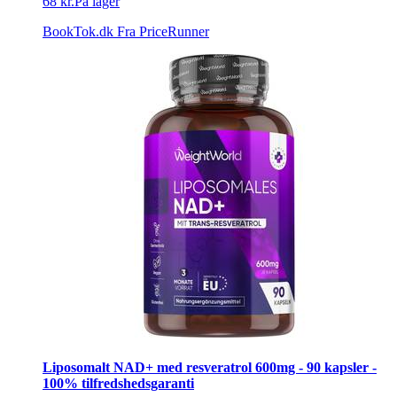
68 kr.
På lager
BookTok.dk
Fra PriceRunner
Liposomalt NAD+ med resveratrol 600mg - 90 kapsler -
100% tilfredshedsgaranti