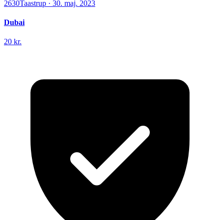
2630
Taastrup
·
30. maj. 2023
Dubai
20 kr.