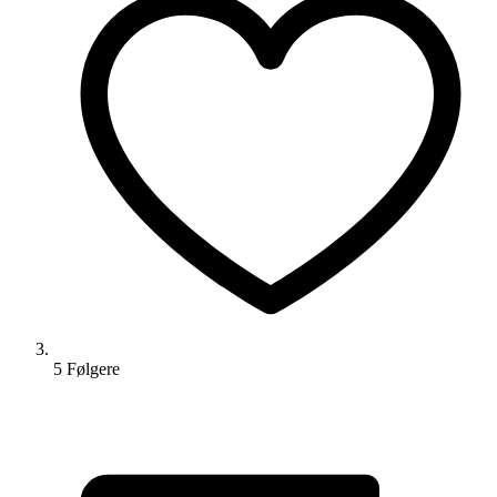
5
Følger
e