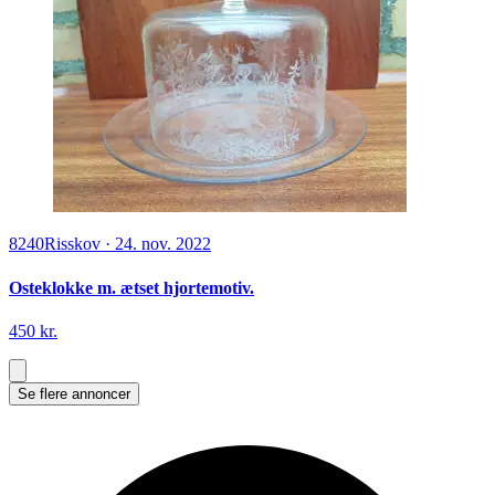
8240
Risskov
·
24. nov. 2022
Osteklokke m. ætset hjortemotiv.
450 kr.
Se flere annoncer