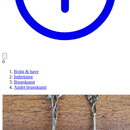
0
Bolig & have
Indretning
Brugskunst
Andet brugskunst