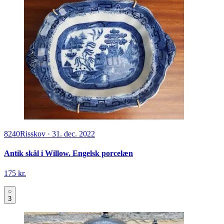
8240
Risskov
·
31. dec. 2022
Antik skål i Willow. Engelsk porcelæn
175 kr.
3