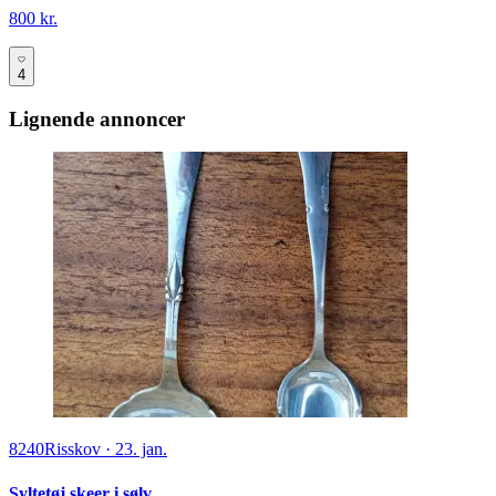
800 kr.
4
Lignende annoncer
8240
Risskov
·
23. jan.
Syltetøj skeer i sølv.