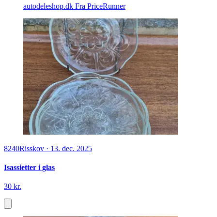
autodeleshop.dk
Fra PriceRunner
8240
Risskov
·
13. dec. 2025
Isassietter i glas
30 kr.