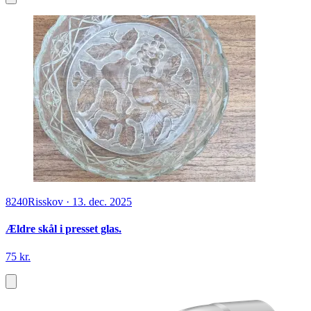
8240
Risskov
·
13. dec. 2025
Ældre skål i presset glas.
75 kr.