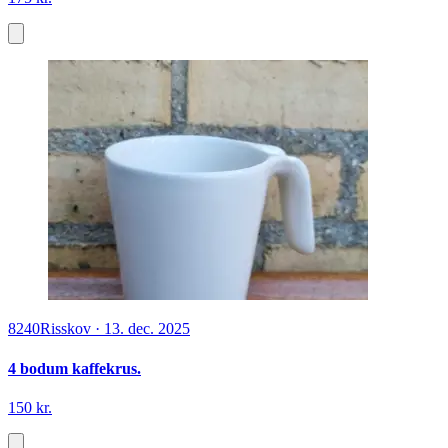
8240
Risskov
·
13. dec. 2025
4 bodum kaffekrus.
150 kr.