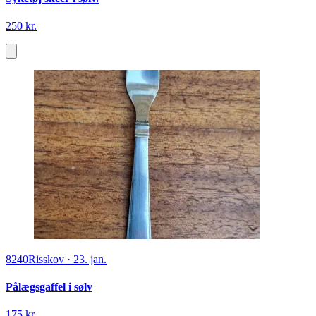
250 kr.
8240
Risskov
·
23. jan.
Pålægsgaffel i sølv
175 kr.