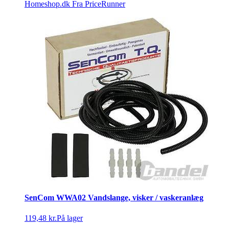
Homeshop.dk
Fra PriceRunner
SenCom WWA02 Vandslange, visker / vaskeranlæg
119,48 kr.
På lager