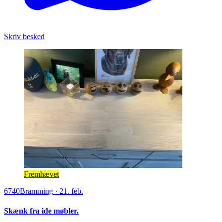
Skriv besked
Fremhævet
6740
Bramming
·
21. feb.
Skænk fra ide møbler.