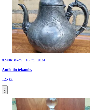
8240
Risskov
·
16. jul. 2024
Antik tin tekande.
125 kr.
2