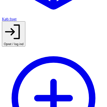
Køb fragt
Opret / log ind