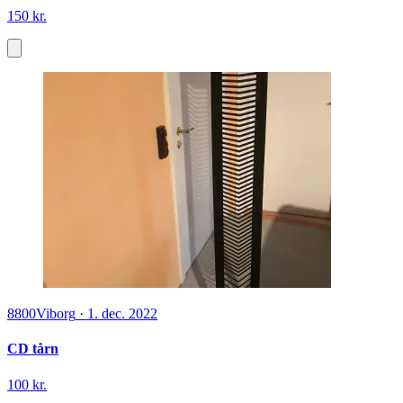
150 kr.
8800
Viborg
·
1. dec. 2022
CD tårn
100 kr.