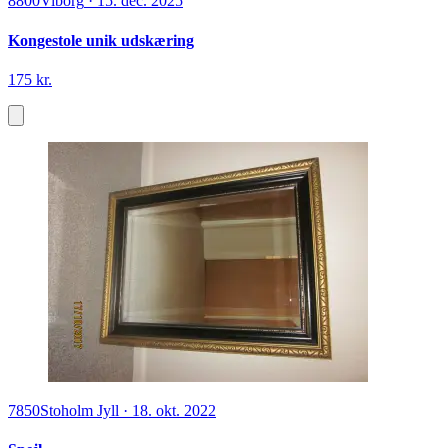
8800
Viborg
·
15. dec. 2025
Kongestole unik udskæring
175 kr.
7850
Stoholm Jyll
·
18. okt. 2022