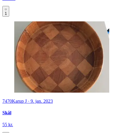
1
7470
Karup J
·
9. jan. 2023
Skål
55 kr.