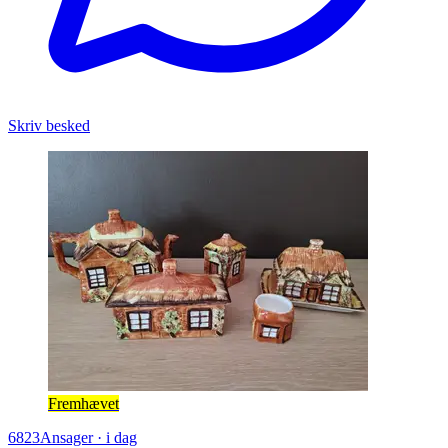
Skriv besked
Fremhævet
6823
Ansager
·
i dag