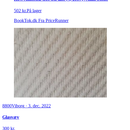
502 kr.
På lager
BookTok.dk
Fra PriceRunner
8800
Viborg
·
3. dec. 2022
Glasvæv
300 kr.