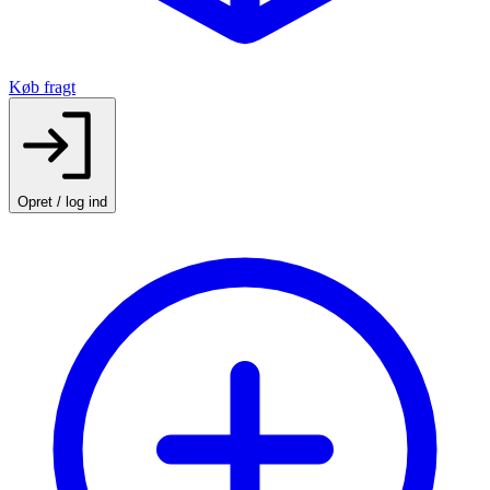
Køb fragt
Opret / log ind