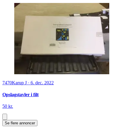
7470
Karup J
·
6. dec. 2022
Opslagstavler i filt
50 kr.
Se flere annoncer