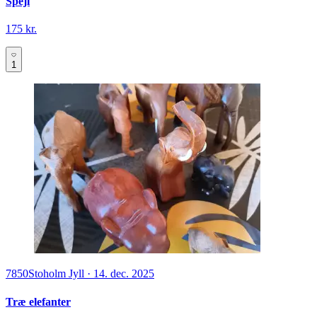
Spejl
175 kr.
1
7850
Stoholm Jyll
·
14. dec. 2025
Træ elefanter