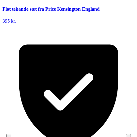
Flot tekande sæt fra Price Kensington England
395 kr.