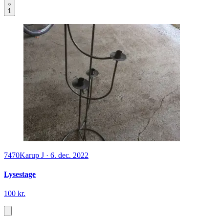
1
7470
Karup J
·
6. dec. 2022
Lysestage
100 kr.