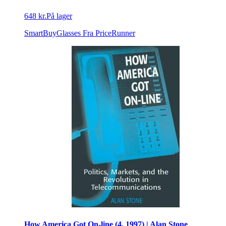
648 kr.
På lager
SmartBuyGlasses
Fra PriceRunner
How America Got On-line (4, 1997) | Alan Stone