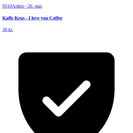
9510
Arden
·
26. maj.
Kaffe Krus - I love you Coffee
30 kr.