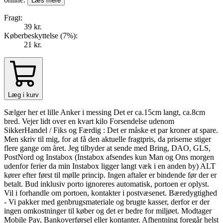
Læs mere
Fragt:
39 kr.
Køberbeskyttelse (
7
%
):
21 kr.
Læg i kurv
Sælger her et lille Anker i messing Det er ca.15cm langt, ca.8cm
bred. Vejer lidt over en kvart kilo Forsendelse udenom
SikkerHandel / Fiks og Færdig : Det er måske et par kroner at spare.
Men skriv til mig, for at få den aktuelle fragtpris, da priserne stiger
flere gange om året. Jeg tilbyder at sende med Bring, DAO, GLS,
PostNord og Instabox (Instabox afsendes kun Man og Ons morgen
udenfor ferier da min Instabox ligger langt væk i en anden by) ALT
kører efter først til mølle princip. Ingen aftaler er bindende før der er
betalt. Bud inklusiv porto ignoreres automatisk, portoen er oplyst.
Vil i forhandle om portoen, kontakter i postvæsenet. Bæredygtighed
- Vi pakker med genbrugsmateriale og brugte kasser, derfor er der
ingen omkostninger til køber og det er bedre for miljøet. Modtager
Mobile Pay, Bankoverførsel eller kontanter. Afhentning foregår helst