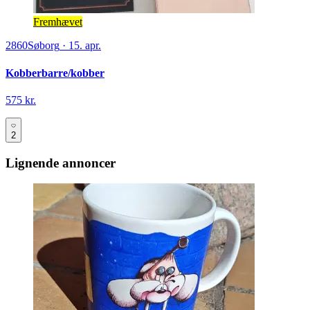
Fremhævet
2860
Søborg
·
15. apr.
Kobberbarre/kobber
575 kr.
2
Lignende annoncer