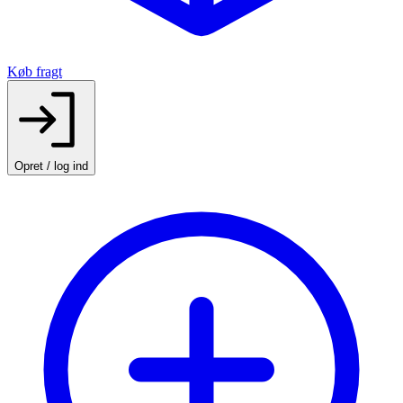
Køb fragt
Opret / log ind