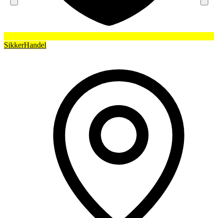
SikkerHandel