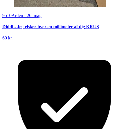
9510
Arden
·
26. maj.
Diddl - Jeg elsker hver en millimeter af dig KRUS
60 kr.