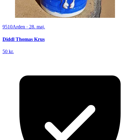
9510
Arden
·
28. maj.
Diddl Thomas Krus
50 kr.