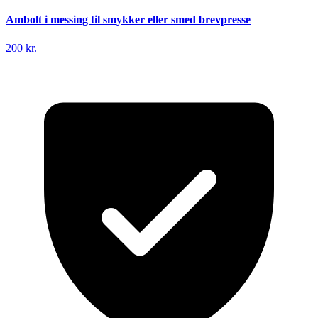
Ambolt i messing til smykker eller smed brevpresse
200 kr.