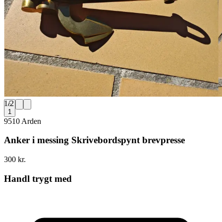
1
/
2
1
9510 Arden
Anker i messing Skrivebordspynt brevpresse
300 kr.
Handl trygt med