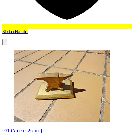
SikkerHandel
9510
Arden
·
26. maj.