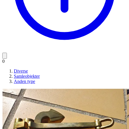
0
Diverse
Samleobjekter
Anden type