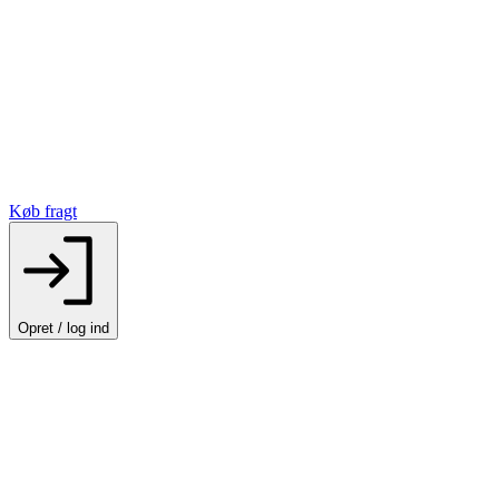
Køb fragt
Opret / log ind