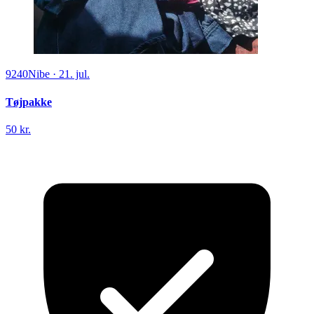
9240
Nibe
·
21. jul.
Tøjpakke
50 kr.