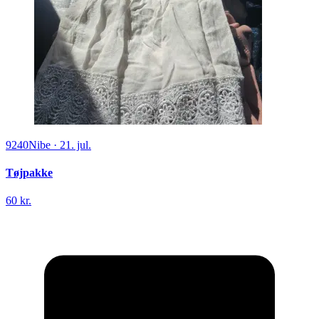
9240
Nibe
·
21. jul.
Tøjpakke
60 kr.