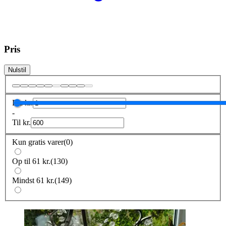
Pris
Nulstil
Fra
kr.
-
Til
kr.
Kun gratis varer
(
0
)
Op til 61 kr.
(
130
)
Mindst 61 kr.
(
149
)