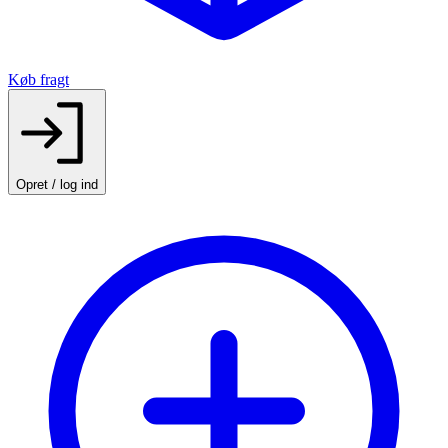
Køb fragt
Opret / log ind