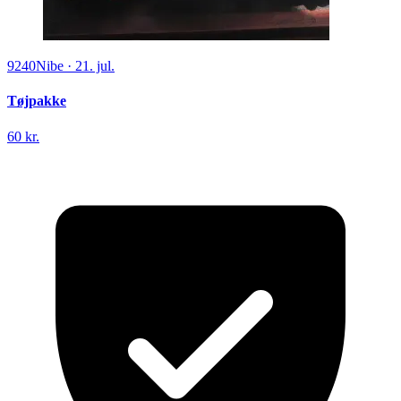
9240
Nibe
·
21. jul.
Tøjpakke
60 kr.