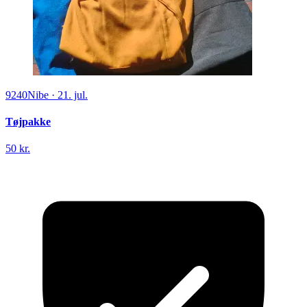
9240
Nibe
·
21. jul.
Tøjpakke
50 kr.