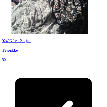
9240
Nibe
·
21. jul.
Tøjpakke
50 kr.