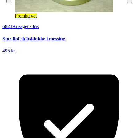
Fremhævet
6823
Ansager
·
fre.
Stor flot skibsklokke i messing
495 kr.