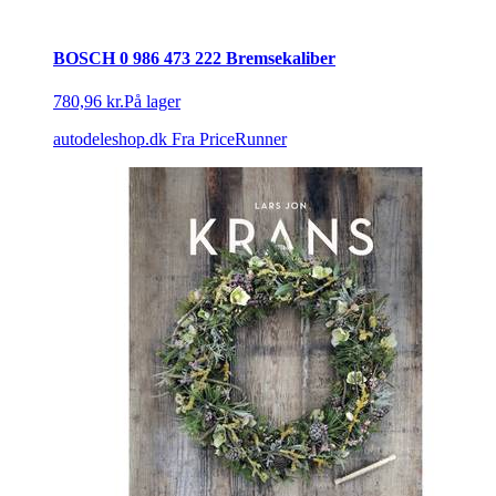
BOSCH 0 986 473 222 Bremsekaliber
780,96 kr.
På lager
autodeleshop.dk
Fra PriceRunner