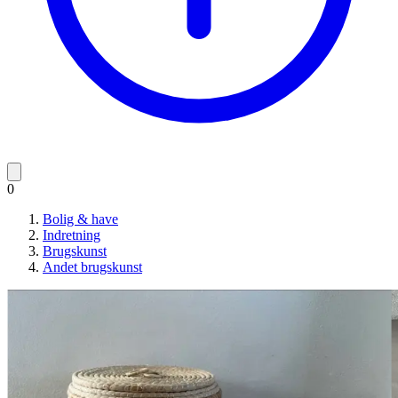
0
Bolig & have
Indretning
Brugskunst
Andet brugskunst