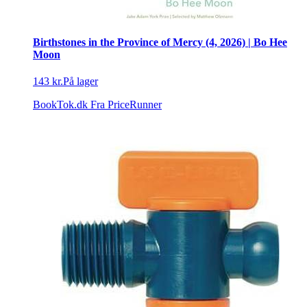
Birthstones in the Province of Mercy (4, 2026) | Bo Hee
Moon
143 kr.
På lager
BookTok.dk
Fra PriceRunner