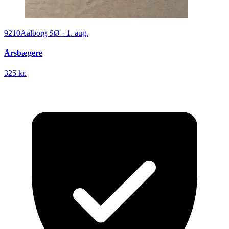
9210
Aalborg SØ
·
1. aug.
Årsbægere
325 kr.