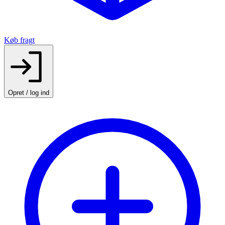
Køb fragt
Opret / log ind