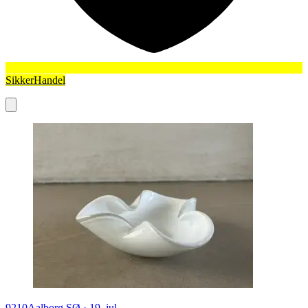
SikkerHandel
9210
Aalborg SØ
·
19. jul.