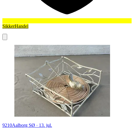
SikkerHandel
9210
Aalborg SØ
·
13. jul.