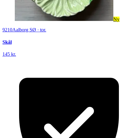
Ny
9210
Aalborg SØ
·
tor.
Skål
145 kr.