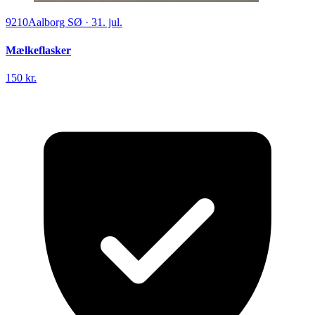
9210
Aalborg SØ
·
31. jul.
Mælkeflasker
150 kr.