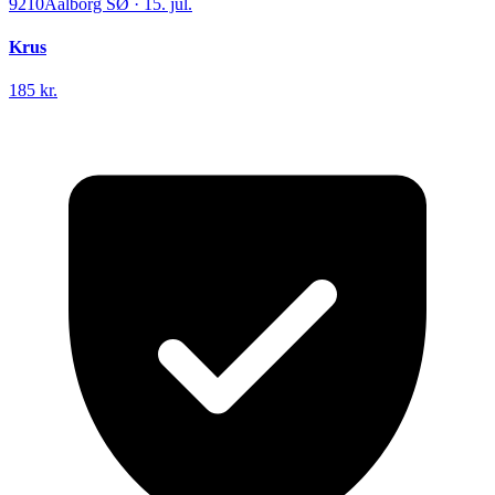
9210
Aalborg SØ
·
15. jul.
Krus
185 kr.