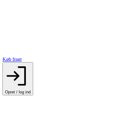
Køb fragt
Opret / log ind