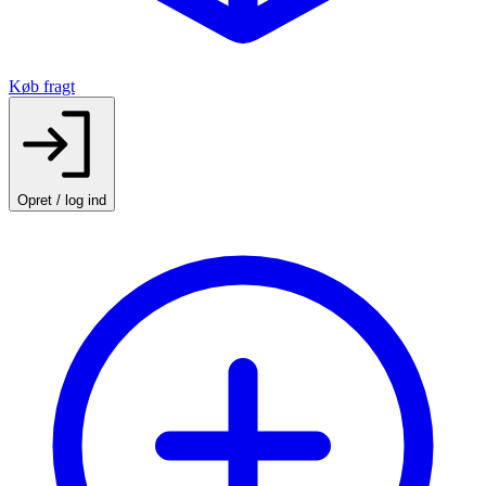
Køb fragt
Opret / log ind