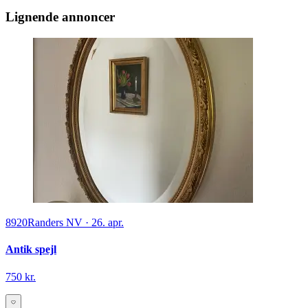
Lignende annoncer
8920
Randers NV
·
26. apr.
Antik spejl
750 kr.