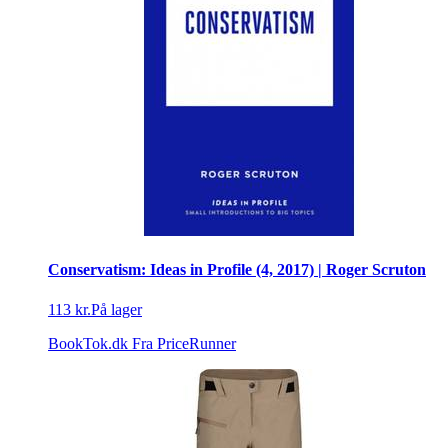
Conservatism: Ideas in Profile (4, 2017) | Roger Scruton
113 kr.
På lager
BookTok.dk
Fra PriceRunner