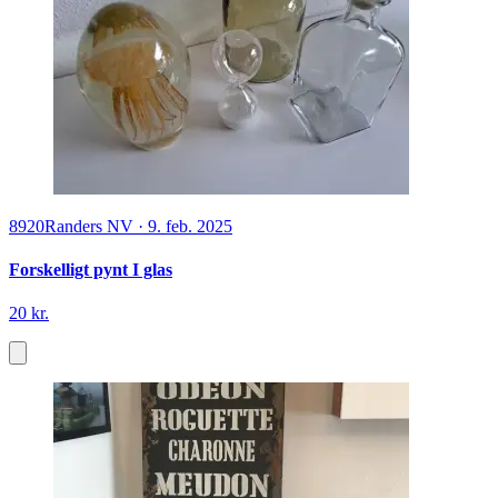
8920
Randers NV
·
9. feb. 2025
Forskelligt pynt I glas
20 kr.