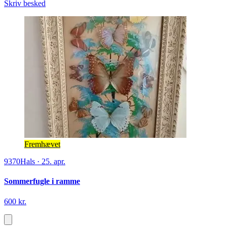
Skriv besked
Fremhævet
9370
Hals
·
25. apr.
Sommerfugle i ramme
600 kr.