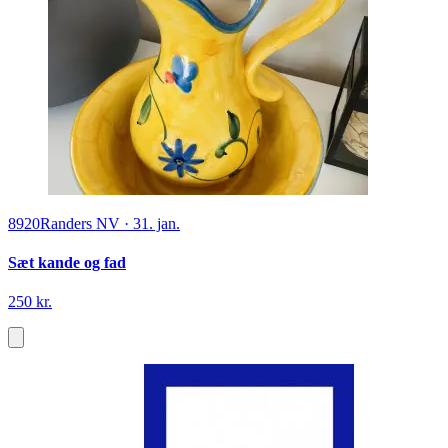
8920
Randers NV
·
31. jan.
Sæt kande og fad
250 kr.