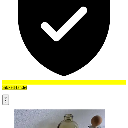
SikkerHandel
2