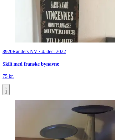
8920
Randers NV
·
4. dec. 2022
Skilt med franske bynavne
75 kr.
1