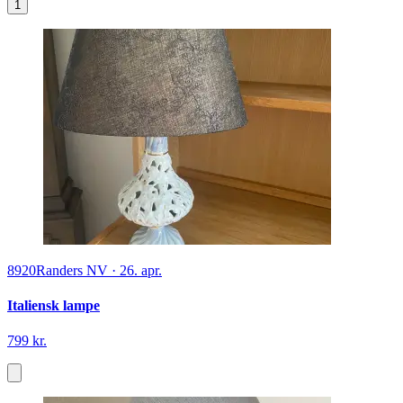
1
8920
Randers NV
·
26. apr.
Italiensk lampe
799 kr.