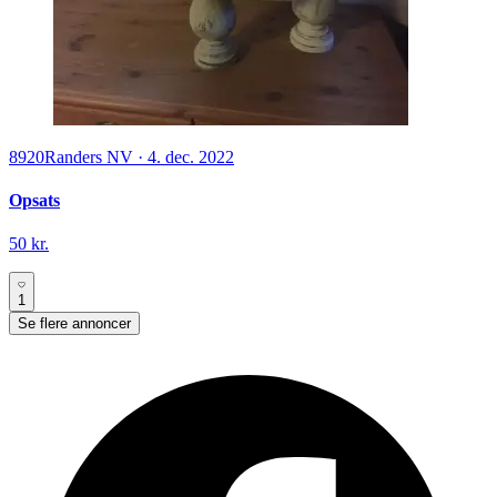
8920
Randers NV
·
4. dec. 2022
Opsats
50 kr.
1
Se flere annoncer