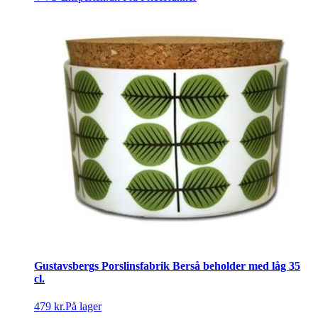
Gustavsbergs Porslinsfabrik Berså beholder med låg 35
cl.
479 kr.
På lager