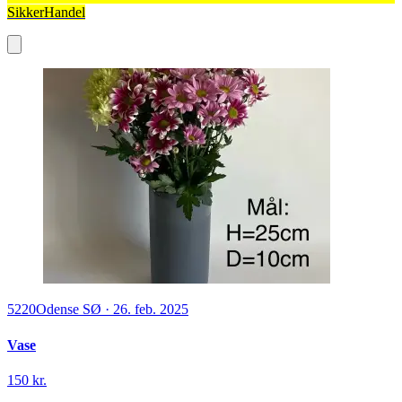
SikkerHandel
5220
Odense SØ
·
26. feb. 2025
Vase
150 kr.