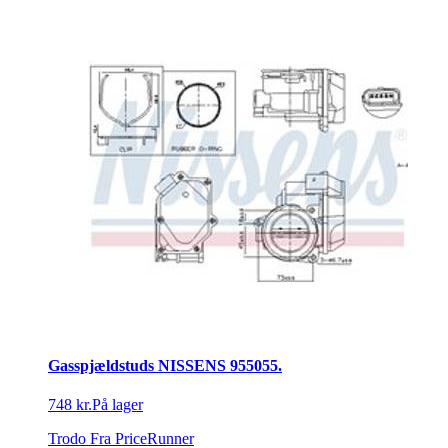
Gasspjældstuds NISSENS 955055.
748 kr.
På lager
Trodo
Fra PriceRunner