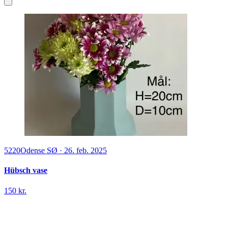
5220
Odense SØ
·
26. feb. 2025
Hübsch vase
150 kr.