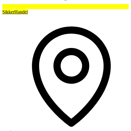
SikkerHandel