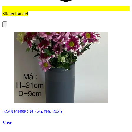
SikkerHandel
5220
Odense SØ
·
26. feb. 2025
Vase