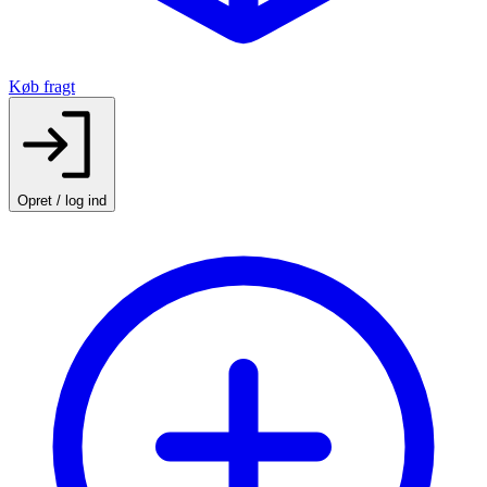
Køb fragt
Opret / log ind