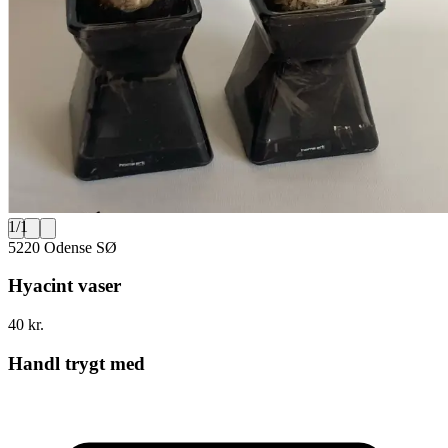
1
/
1
5220 Odense SØ
Hyacint vaser
40 kr.
Handl trygt med