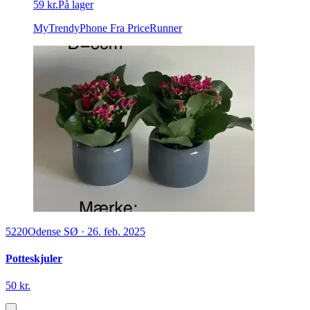
59 kr.
På lager
MyTrendyPhone
Fra PriceRunner
5220
Odense SØ
·
26. feb. 2025
Potteskjuler
50 kr.