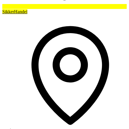
SikkerHandel