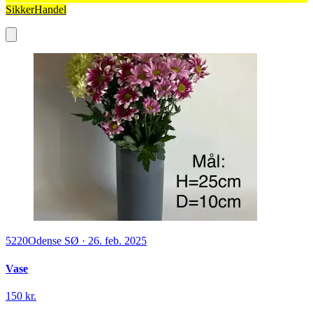
SikkerHandel
5220
Odense SØ
·
26. feb. 2025
Vase
150 kr.