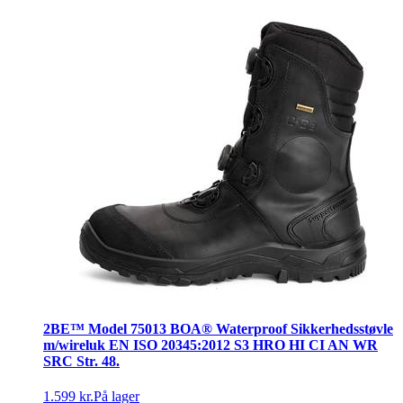
2BE™ Model 75013 BOA® Waterproof Sikkerhedsstøvle
m/wireluk EN ISO 20345:2012 S3 HRO HI CI AN WR
SRC Str. 48.
1.599 kr.
På lager