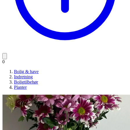
0
Bolig & have
Indretning
Boligtilbehør
Planter