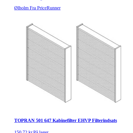
Ølholm
Fra PriceRunner
TOPRAN 501 647 Kabinefilter EHVP Filterindsats
150,72 kr.
På lager