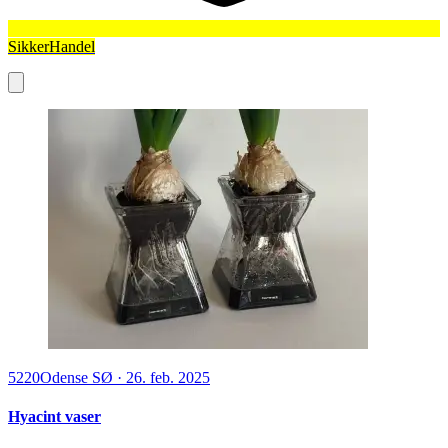
SikkerHandel
5220
Odense SØ
·
26. feb. 2025
Hyacint vaser