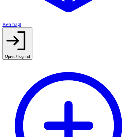
Køb fragt
Opret / log ind