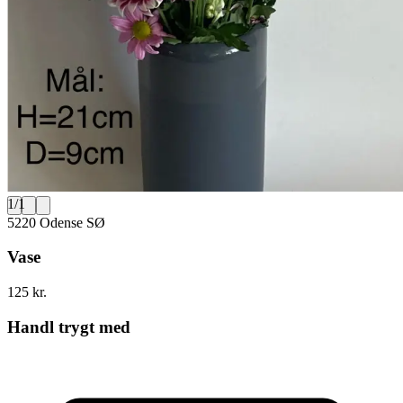
1
/
1
5220 Odense SØ
Vase
125 kr.
Handl trygt med