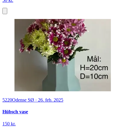
50 kr.
5220
Odense SØ
·
26. feb. 2025
Hübsch vase
150 kr.