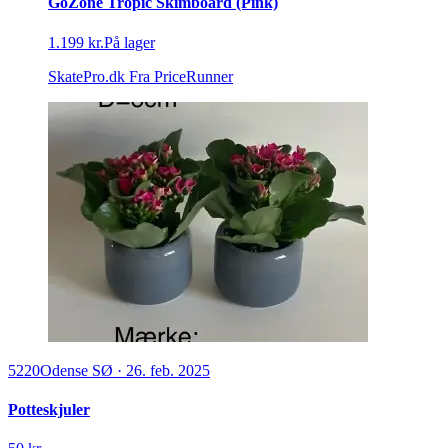
GoZone Tropic Skimboard (Pink)
1.199 kr.
På lager
SkatePro.dk
Fra PriceRunner
5220
Odense SØ
·
26. feb. 2025
Potteskjuler