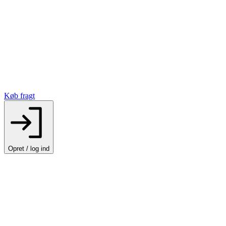
Køb fragt
Opret / log ind