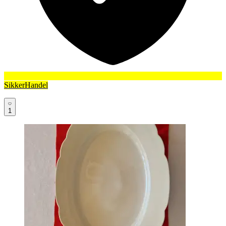
SikkerHandel
1