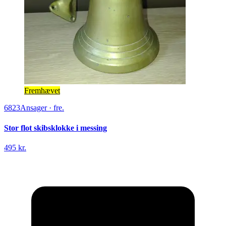
Fremhævet
6823
Ansager
·
fre.
Stor flot skibsklokke i messing
495 kr.