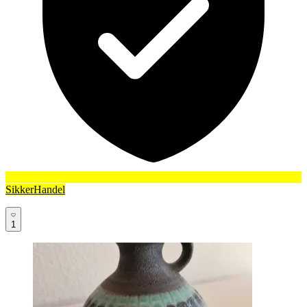
SikkerHandel
1