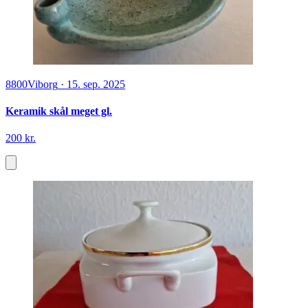
8800
Viborg
·
15. sep. 2025
Keramik skål meget gl.
200 kr.