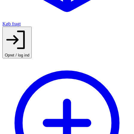
Køb fragt
Opret / log ind