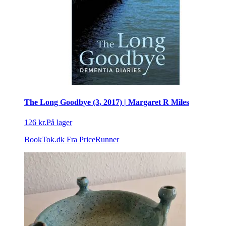
The Long Goodbye (3, 2017) | Margaret R Miles
126 kr.
På lager
BookTok.dk
Fra PriceRunner