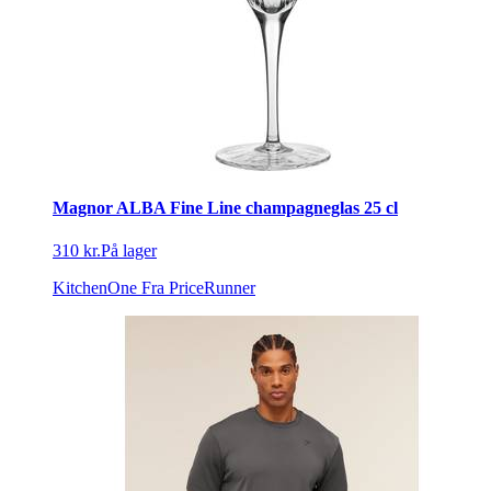
Magnor ALBA Fine Line champagneglas 25 cl
310 kr.
På lager
KitchenOne
Fra PriceRunner