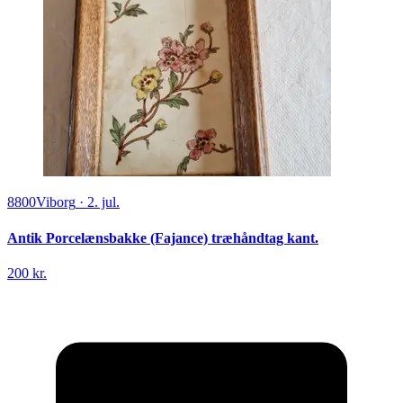
8800
Viborg
·
2. jul.
Antik Porcelænsbakke (Fajance) træhåndtag kant.
200 kr.