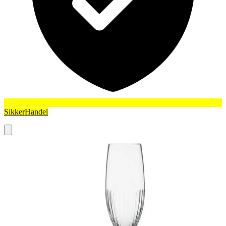
SikkerHandel