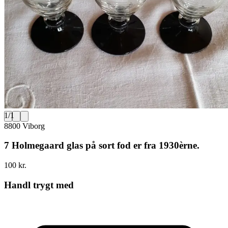
1
/
1
8800 Viborg
7 Holmegaard glas på sort fod er fra 1930èrne.
100 kr.
Handl trygt med