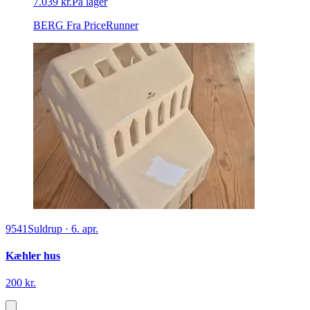
7.039 kr.
På lager
BERG
Fra PriceRunner
9541
Suldrup
·
6. apr.
Kæhler hus
200 kr.