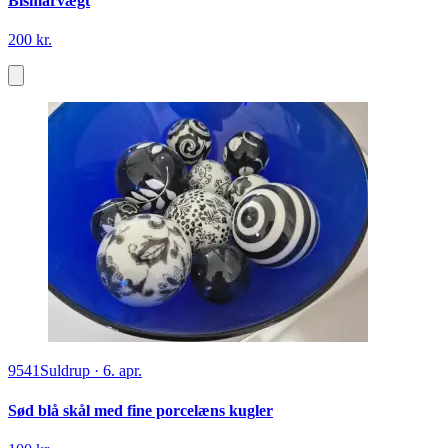
Bismarvægt
200 kr.
9541
Suldrup
·
6. apr.
Sød blå skål med fine porcelæns kugler