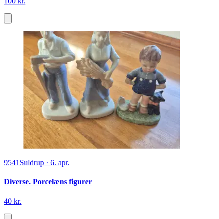
100 kr.
9541
Suldrup
·
6. apr.
Diverse. Porcelæns figurer
40 kr.