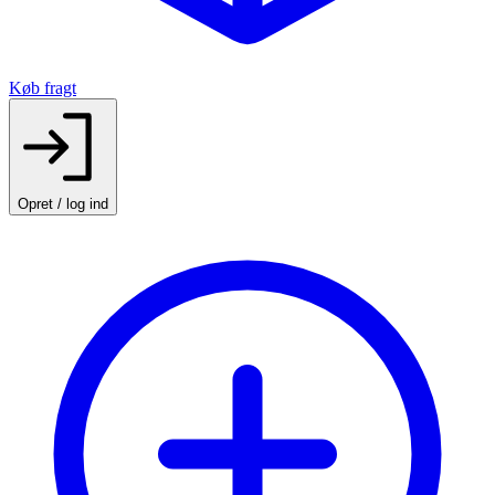
Køb fragt
Opret / log ind