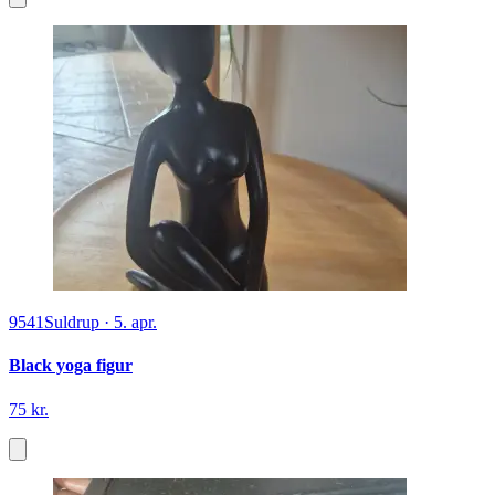
9541
Suldrup
·
5. apr.
Black yoga figur
75 kr.