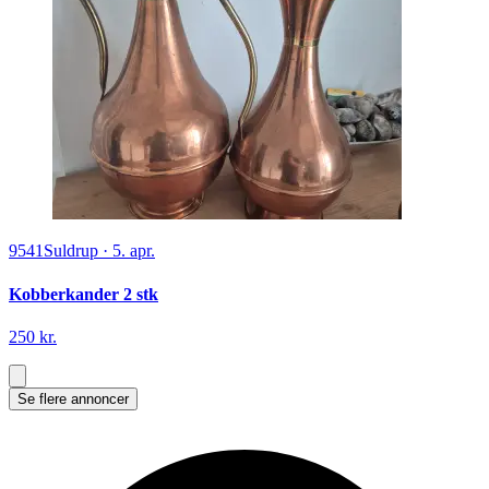
9541
Suldrup
·
5. apr.
Kobberkander 2 stk
250 kr.
Se flere annoncer