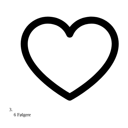
6
Følger
e