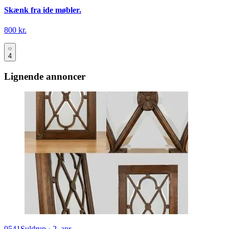
Skænk fra ide møbler.
800 kr.
4
Lignende annoncer
9541
Suldrup
·
2. apr.