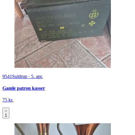
9541
Suldrup
·
5. apr.
Gamle patron kasser
75 kr.
1