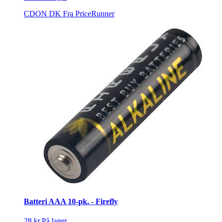
CDON DK
Fra PriceRunner
Batteri AAA 10-pk. - Firefly
28 kr.
På lager