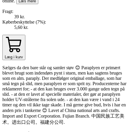
online.
Læs mere
Fragt:
39 kr.
Køberbeskyttelse (
7
%
):
5,60 kr.
Læg i kurv
Sælges da den bare står og samler støv 😊 Paraplyen er primært
blevet brugt som indendørs pynt i stuen, men kan sagtens bruges
som en alm. paraply. Der medfølger original emballage, som har
små tegn på slid, men paraplyen er som sprit ny. Producenterne har
reklameret for; - at den kan bruges over 3.000 gange uden tegn på
slid. - at den er lavet af specielle materialer, der gør at paraplyen
holder UV-strålerne fra solen ude. - at den kan være i vand i 24
timer og den vil ikke tage skade. I må gerne give bud, hvis i har en
anden pris i tankerne 😊 Lavet af China national arts and crafts.
Import and Export Corporation. Fujian Branch. 中国民族工艺美
术。进出口公司。福建分公司.