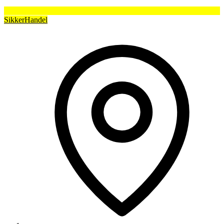
SikkerHandel