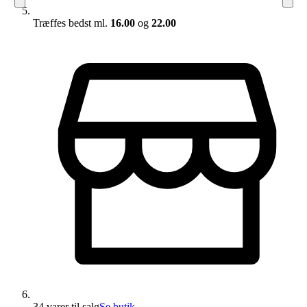
Træffes bedst ml.
16.00
og
22.00
34 varer
til salg
Se butik