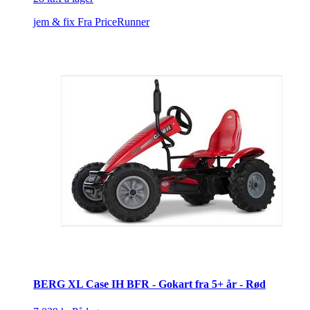
jem & fix
Fra PriceRunner
BERG XL Case IH BFR - Gokart fra 5+ år - Rød