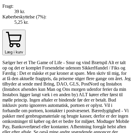
Fragt:
39 kr.
Køberbeskyttelse (
7
%
):
5,25 kr.
Læg i kurv
Sælger her et The Game of Life - Snur og vind Brætspil Alt er talt
op og det er komplet Forsendelse udenom SikkerHandel / Fiks og
Færdig : Det er måske et par kroner at spare. Men skriv til mig, for
at få den aktuelle fragtpris, da priserne stiger flere gange om året. Jeg
tilbyder at sende med Bring, DAO, GLS, PostNord og Instabox
(Instabox afsendes kun Man og Ons morgen udenfor ferier da min
Instabox ligger langt væk i en anden by) ALT kører efter først til
mølle princip. Ingen aftaler er bindende før der er betalt. Bud
inklusiv porto ignoreres automatisk, portoen er oplyst. Vil i
forhandle om portoen, kontakter i postvæsenet. Bæredygtighed - Vi
pakker med genbrugsmateriale og brugte kasser, derfor er der ingen
omkostninger til køber og det er bedre for miljøet. Modtager Mobile
Pay, Bankoverførsel eller kontanter. Afhentning foregår helst aften
eller efter aftale. Se også mine andre spændende annoncer der