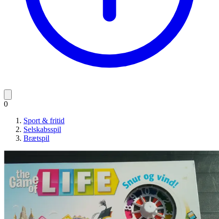
0
Sport & fritid
Selskabsspil
Brætspil