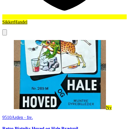
SikkerHandel
Ny
9510
Arden
·
fre.
Retro Piatniks Hoved og Hale Brætspil