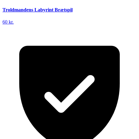
Troldmandens Labyrint Brætspil
60 kr.