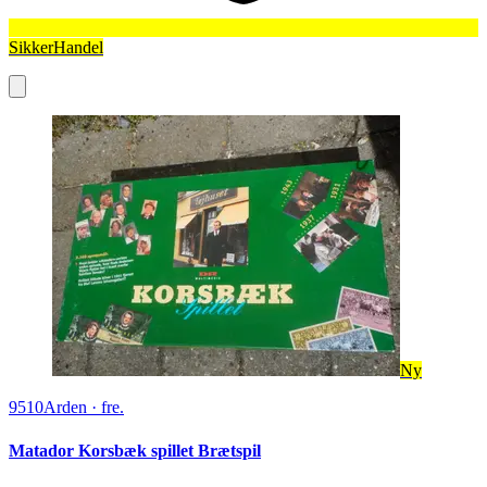
SikkerHandel
Ny
9510
Arden
·
fre.
Matador Korsbæk spillet Brætspil