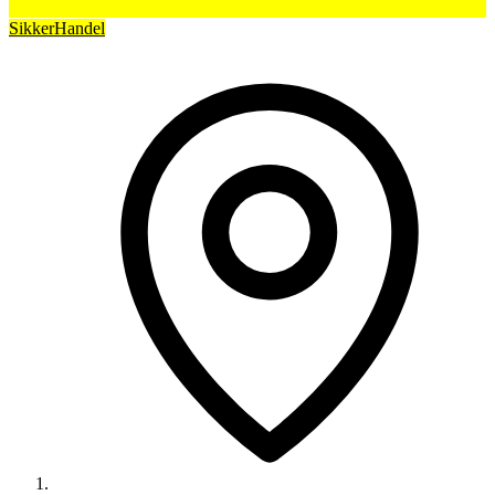
SikkerHandel