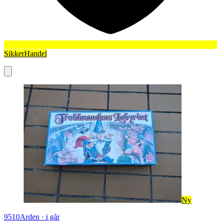
SikkerHandel
Ny
9510
Arden
·
i går