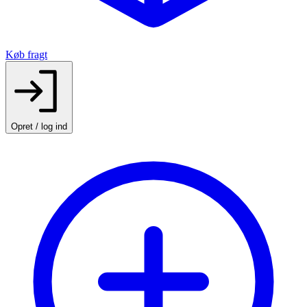
Køb fragt
Opret / log ind