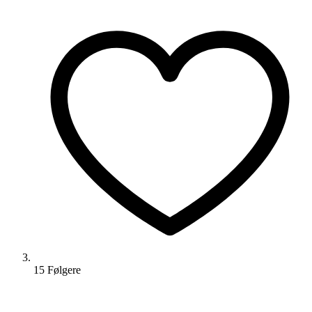
15
Følger
e