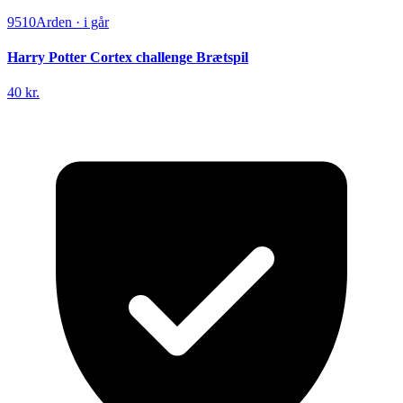
9510
Arden
·
i går
Harry Potter Cortex challenge Brætspil
40 kr.