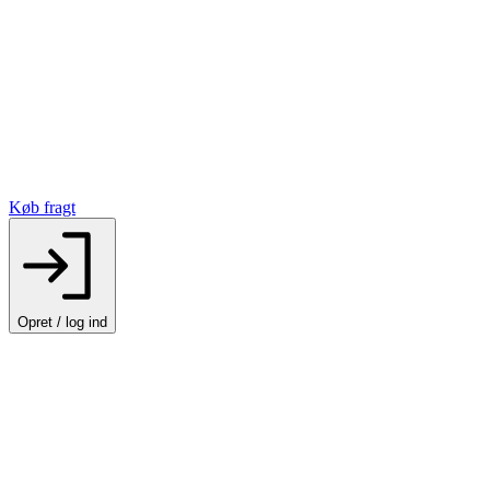
Køb fragt
Opret / log ind