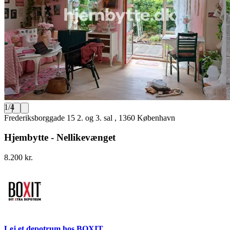
1
/
4
Frederiksborggade 15 2. og 3. sal , 1360 København
Hjembytte - Nellikevænget
8.200 kr.
Lej et depotrum hos BOXIT