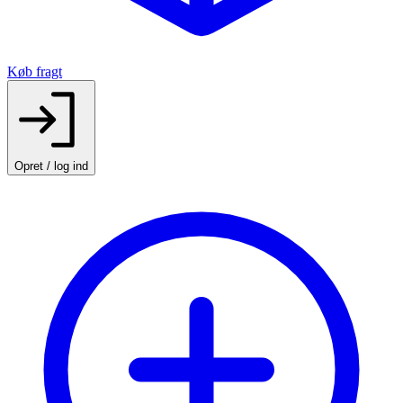
Køb fragt
Opret / log ind