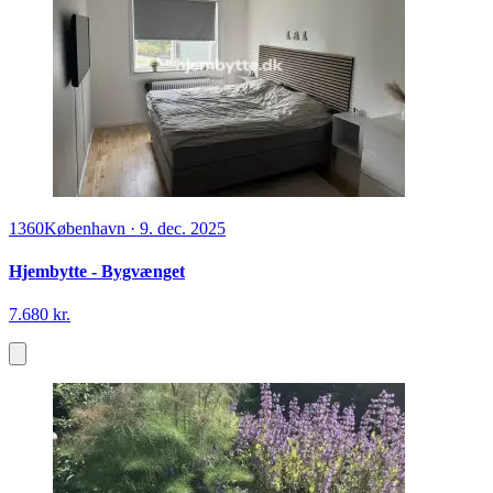
1360
København
·
9. dec. 2025
Hjembytte - Bygvænget
7.680 kr.