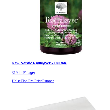
New Nordic Rødkløver - 180 tab.
319 kr.
På lager
HelseElse
Fra PriceRunner