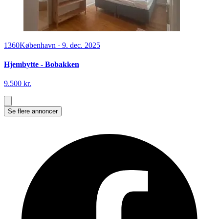
1360
København
·
9. dec. 2025
Hjembytte - Bobakken
9.500 kr.
Se flere annoncer