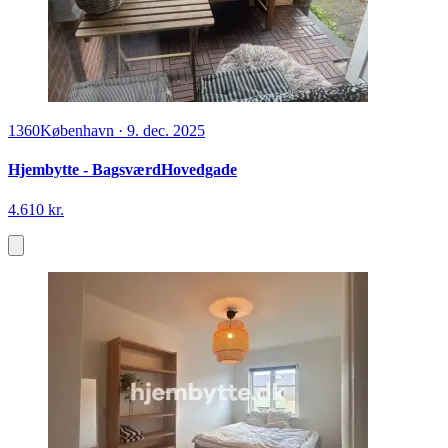
1360
København
·
9. dec. 2025
Hjembytte - BagsværdHovedgade
4.610 kr.