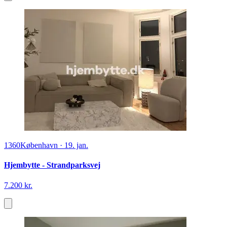
1360
København
·
19. jan.
Hjembytte - Strandparksvej
7.200 kr.