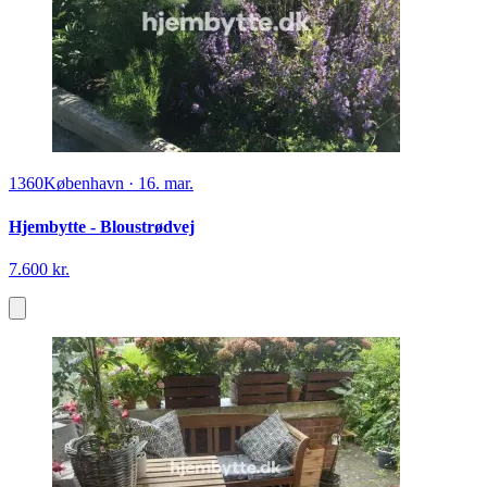
1360
København
·
16. mar.
Hjembytte - Bloustrødvej
7.600 kr.