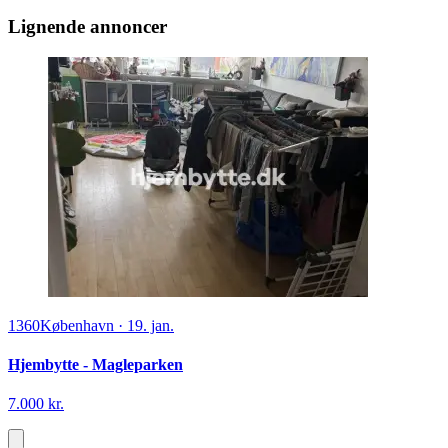
Lignende annoncer
1360
København
·
19. jan.
Hjembytte - Magleparken
7.000 kr.