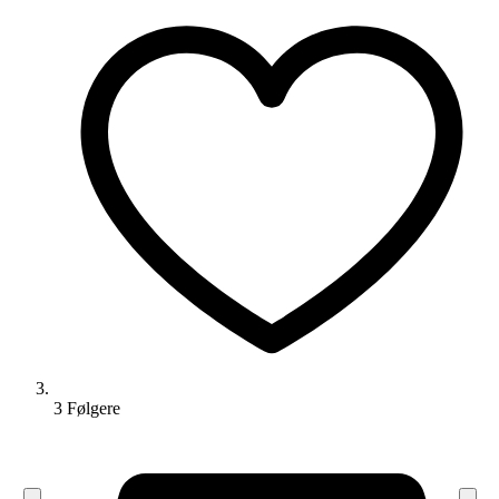
3
Følger
e