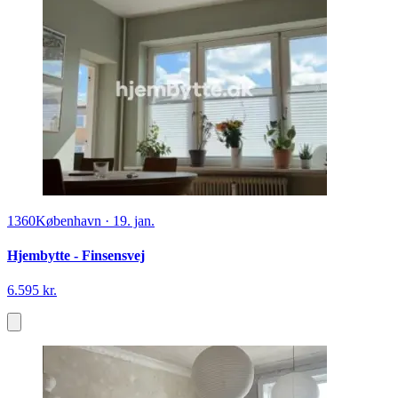
1360
København
·
19. jan.
Hjembytte - Finsensvej
6.595 kr.