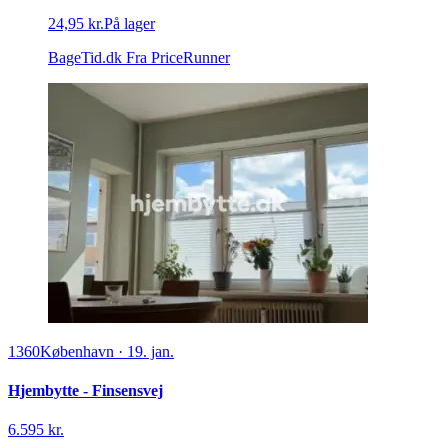
24,95 kr.
På lager
BageTid.dk
Fra PriceRunner
1360
København
·
19. jan.
Hjembytte - Finsensvej
6.595 kr.