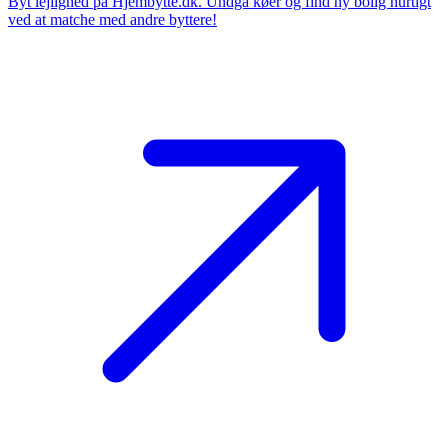
Byt lejlighed på Hjembytte.dk. Undgå køer og find ny bolig hurtigt
ved at matche med andre byttere!