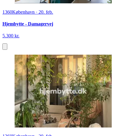
1360
København
·
20. feb.
Hjembytte - Damagervej
5.300 kr.