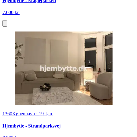
Hjembytte - Magleparken
7.000 kr.
1360
København
·
19. jan.
Hjembytte - Strandparksvej