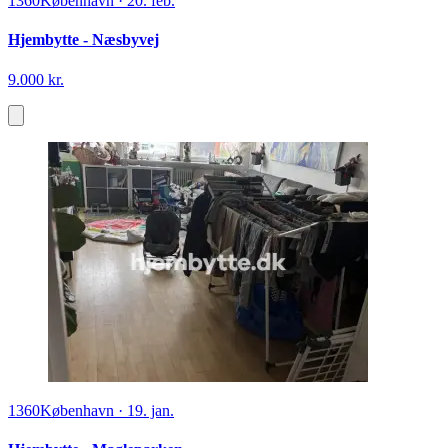
1360
København
·
20. feb.
Hjembytte - Næsbyvej
9.000 kr.
1360
København
·
19. jan.