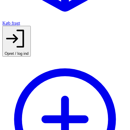
Køb fragt
Opret / log ind