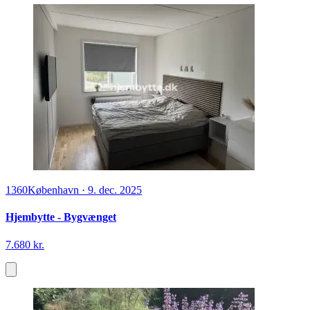
1360
København
·
9. dec. 2025
Hjembytte - Bygvænget
7.680 kr.