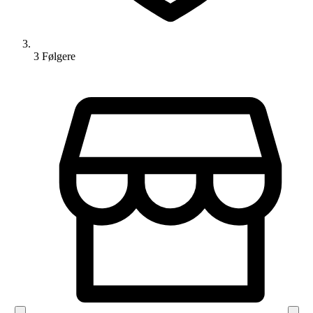
3
Følger
e