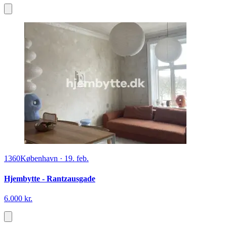
1360
København
·
19. feb.
Hjembytte - Rantzausgade
6.000 kr.