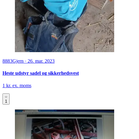
8883
Gjern
·
26. mar. 2023
Heste udstyr sadel og sikkerhedsvest
1 kr. ex. moms
1