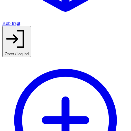
Køb fragt
Opret / log ind