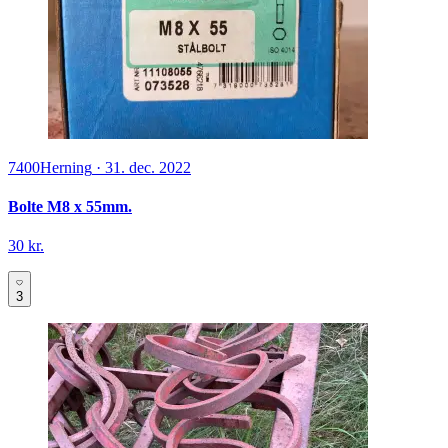
7400
Herning
·
31. dec. 2022
Bolte M8 x 55mm.
30 kr.
3