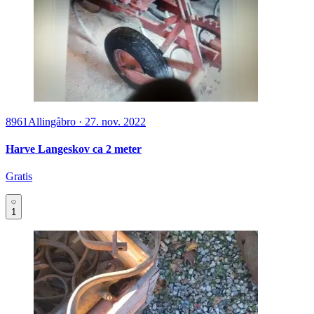
8961
Allingåbro
·
27. nov. 2022
Harve Langeskov ca 2 meter
Gratis
1