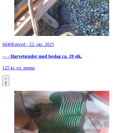
6040
Egtved
·
22. okt. 2025
- - - Harvetænder med beslag ca. 19 stk.
125 kr. ex. moms
2