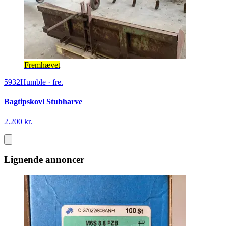
Fremhævet
5932
Humble
·
fre.
Bagtipskovl Stubharve
2.200 kr.
Lignende annoncer