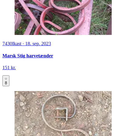
7430
Ikast
·
18. sep. 2023
Marsk Stig harvetænder
151 kr.
8