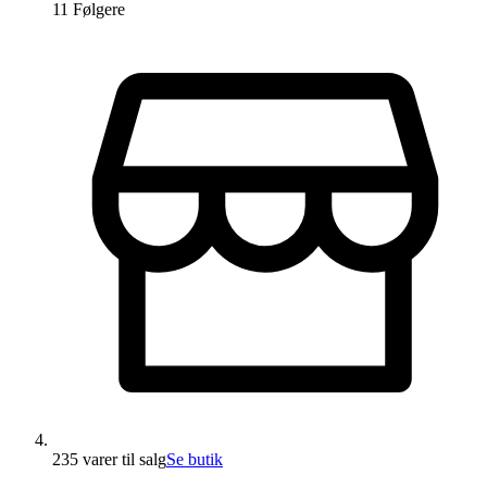
11
Følger
e
235 varer
til salg
Se butik