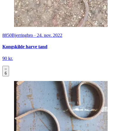
8850
Bjerringbro
·
24. nov. 2022
Kongskilde harve tand
90 kr.
6