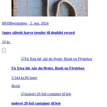
8850
Bjerringbro
·
2. sep. 2024
Søger såbeds harve tænder til doublet record
10 kr.
Få Xtra tid, når du flytter. Book en Flyttebox
5.544 kr.
På lager
Boxit
isoleret 20 fod container til leje