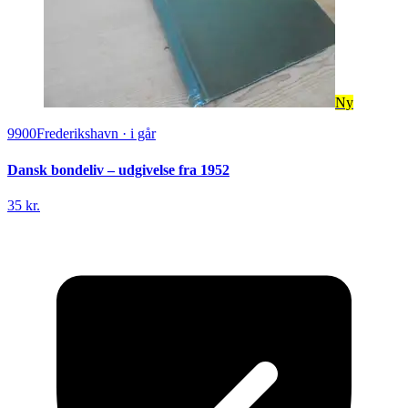
Ny
9900
Frederikshavn
·
i går
Dansk bondeliv – udgivelse fra 1952
35 kr.