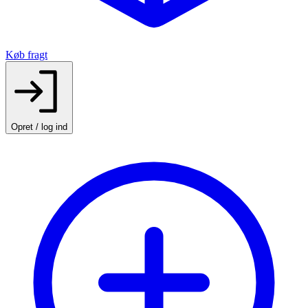
Køb fragt
Opret / log ind