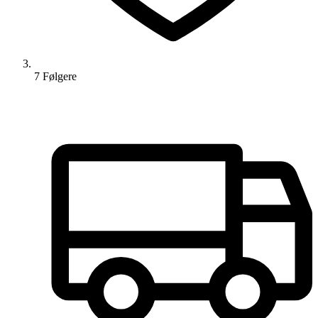
7
Følger
e