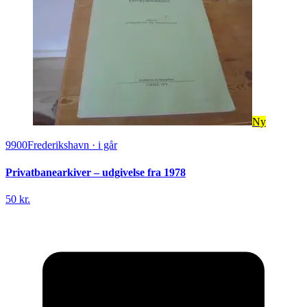
Ny
9900
Frederikshavn
·
i går
Privatbanearkiver – udgivelse fra 1978
50 kr.