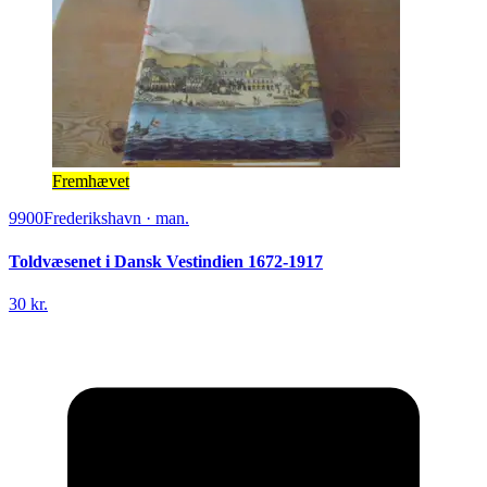
Fremhævet
9900
Frederikshavn
·
man.
Toldvæsenet i Dansk Vestindien 1672-1917
30 kr.