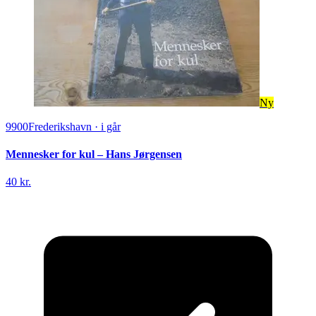
Ny
9900
Frederikshavn
·
i går
Mennesker for kul – Hans Jørgensen
40 kr.