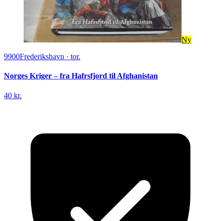
Ny
9900
Frederikshavn
·
tor.
Norges Kriger – fra Hafrsfjord til Afghanistan
40 kr.