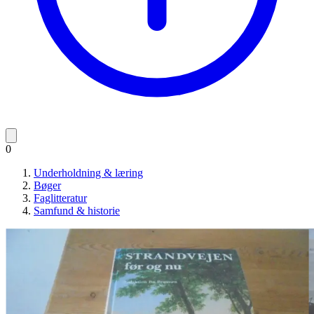
0
Underholdning & læring
Bøger
Faglitteratur
Samfund & historie