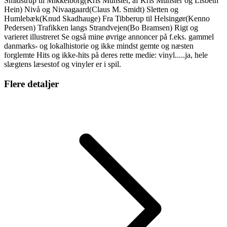
Smidstrup til Mikkelborg(Kris Münster, af Kris Münster og Lisbeth
Hein) Nivå og Nivaagaard(Claus M. Smidt) Sletten og
Humlebæk(Knud Skadhauge) Fra Tibberup til Helsingør(Kenno
Pedersen) Trafikken langs Strandvejen(Bo Bramsen) Rigt og
varieret illustreret Se også mine øvrige annoncer på f.eks. gammel
danmarks- og lokalhistorie og ikke mindst gemte og næsten
forglemte Hits og ikke-hits på deres rette medie: vinyl.....ja, hele
slægtens læsestof og vinyler er i spil.
Flere detaljer