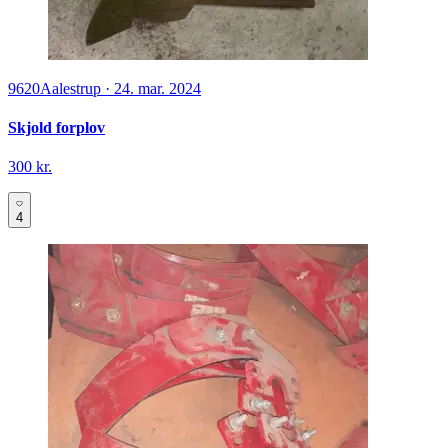
9620
Aalestrup
·
24. mar. 2024
Skjold forplov
300 kr.
4