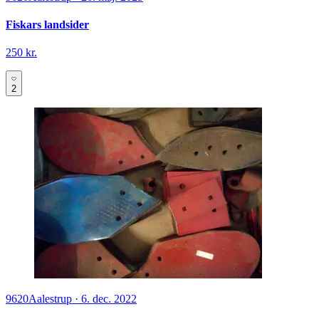
Fiskars landsider
250 kr.
2
9620
Aalestrup
·
6. dec. 2022