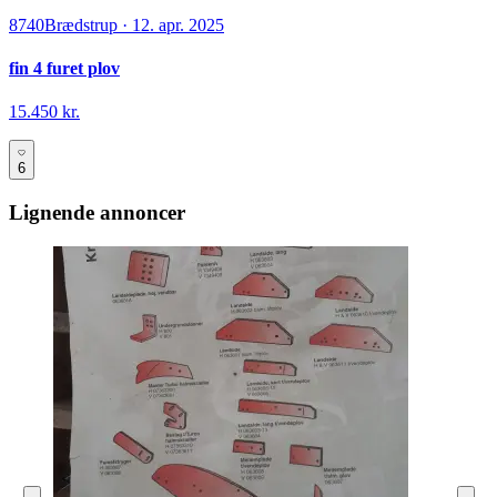
8740
Brædstrup
·
12. apr. 2025
fin 4 furet plov
15.450 kr.
6
Lignende annoncer