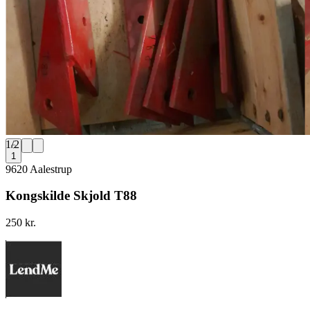
1
/
2
1
9620 Aalestrup
Kongskilde Skjold T88
250 kr.