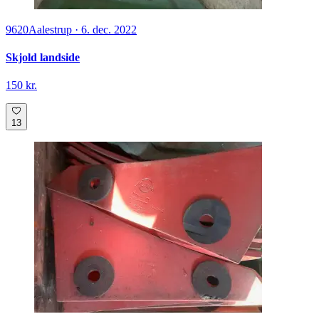
9620
Aalestrup
·
6. dec. 2022
Skjold landside
150 kr.
13