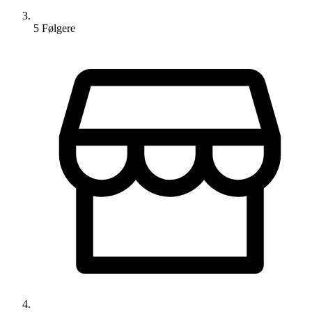
5
Følger
e