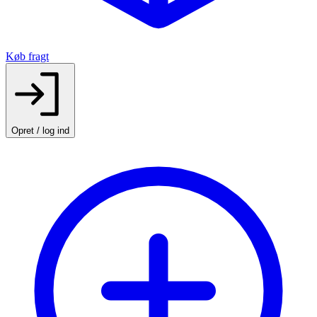
Køb fragt
Opret / log ind