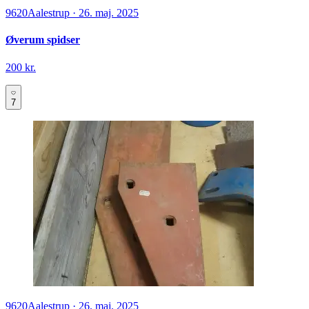
9620
Aalestrup
·
26. maj. 2025
Øverum spidser
200 kr.
7
9620
Aalestrup
·
26. maj. 2025