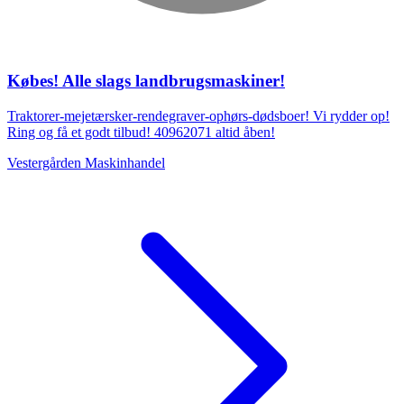
Købes! Alle slags landbrugsmaskiner!
Traktorer-mejetærsker-rendegraver-ophørs-dødsboer! Vi rydder op!
Ring og få et godt tilbud! 40962071 altid åben!
Vestergården Maskinhandel