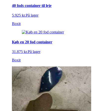
40 fods container til leje
5.925 kr.
På lager
Boxit
Køb en 20 fod container
31.875 kr.
På lager
Boxit