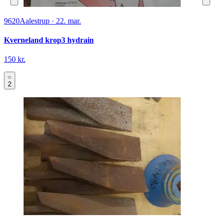
9620
Aalestrup
·
22. mar.
Kverneland krop3 hydrain
150 kr.
2