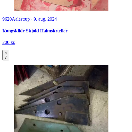
9620
Aalestrup
·
9. aug. 2024
Kongskilde Skjold Halmskræller
200 kr.
7