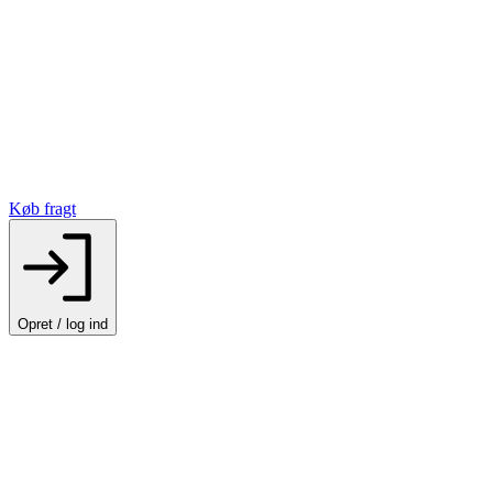
Køb fragt
Opret / log ind