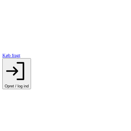
Køb fragt
Opret / log ind