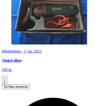
6064
Jordrup
·
5. jan. 2023
Vinkel sliber
200 kr.
1
Se flere annoncer