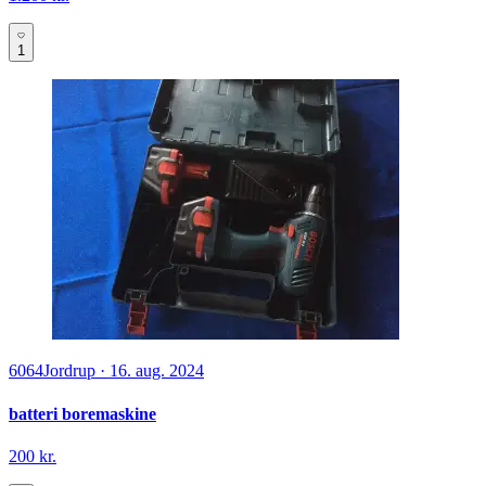
1
6064
Jordrup
·
16. aug. 2024
batteri boremaskine
200 kr.