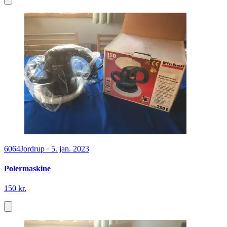
6064
Jordrup
·
5. jan. 2023
Polermaskine
150 kr.