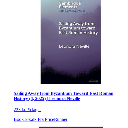
Sailing Away from Byzantium Toward East Roman
History (4, 2025) | Leonora Neville
223 kr.
På lager
BookTok.dk
Fra PriceRunner