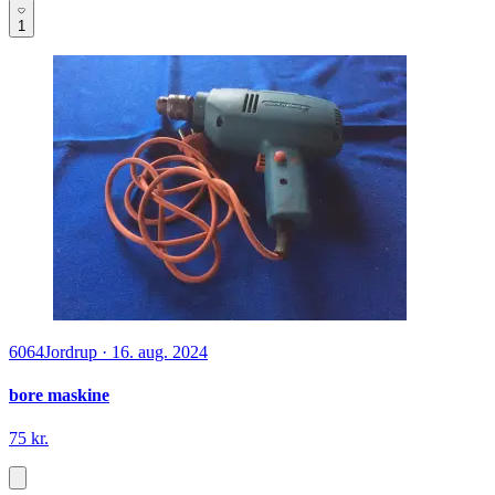
1
6064
Jordrup
·
16. aug. 2024
bore maskine
75 kr.