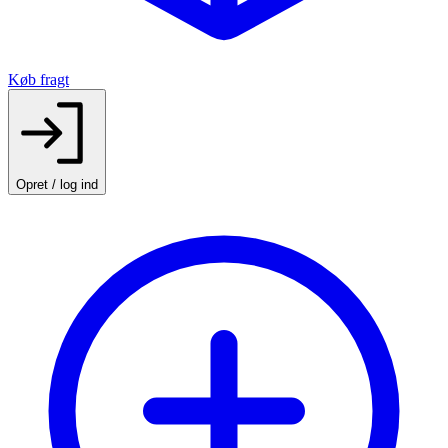
Køb fragt
Opret / log ind