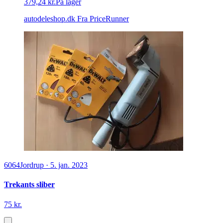
379,24 kr.
På lager
autodeleshop.dk
Fra PriceRunner
6064
Jordrup
·
5. jan. 2023
Trekants sliber
75 kr.