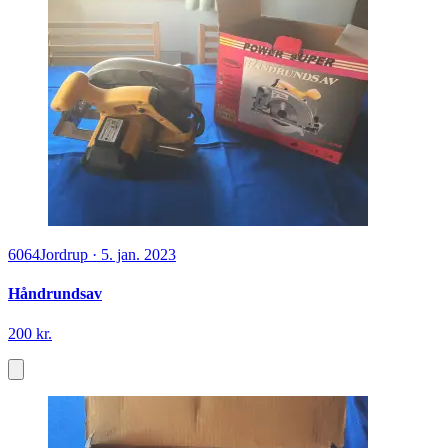
6064
Jordrup
·
5. jan. 2023
Håndrundsav
200 kr.