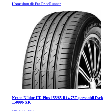
Homeshop.dk
Fra PriceRunner
Nexen N blue HD Plus 155/65 R14 75T personbil Dæk
15099NXK