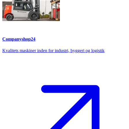
Companyshop24
Kvalitets maskiner inden for industri, byggeri og logistik