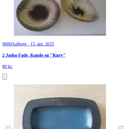
9000
Aalborg
·
15. apr. 2025
2 Jasba Fade, Kande og "Kurv"
80 kr.