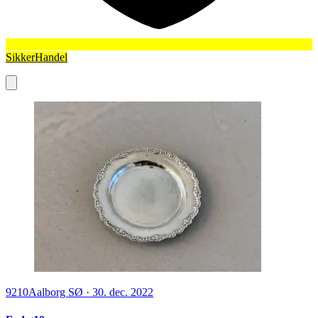
SikkerHandel
9210
Aalborg SØ
·
30. dec. 2022