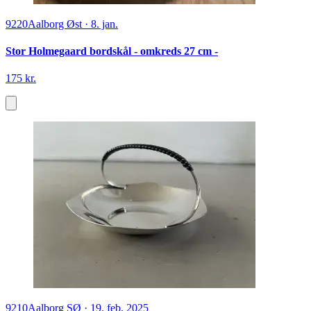
9220
Aalborg Øst
·
8. jan.
Stor Holmegaard bordskål - omkreds 27 cm -
175 kr.
9210
Aalborg SØ
·
19. feb. 2025