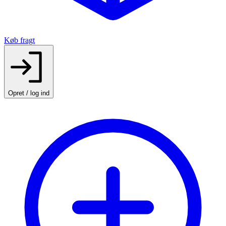
Køb fragt
Opret / log ind