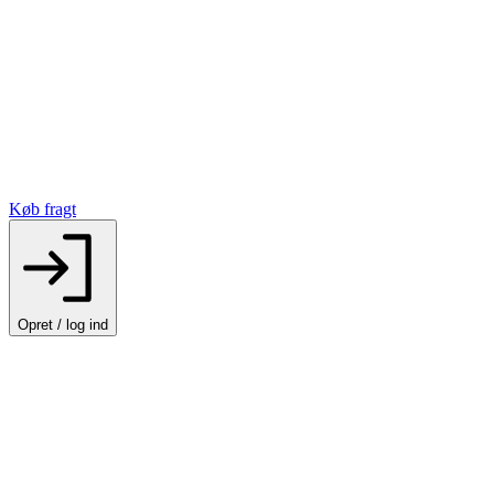
Køb fragt
Opret / log ind