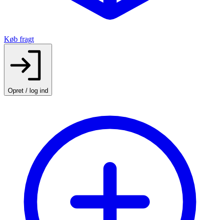
Køb fragt
Opret / log ind