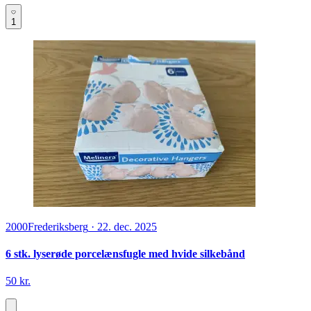
1
2000
Frederiksberg
·
22. dec. 2025
6 stk. lyserøde porcelænsfugle med hvide silkebånd
50 kr.