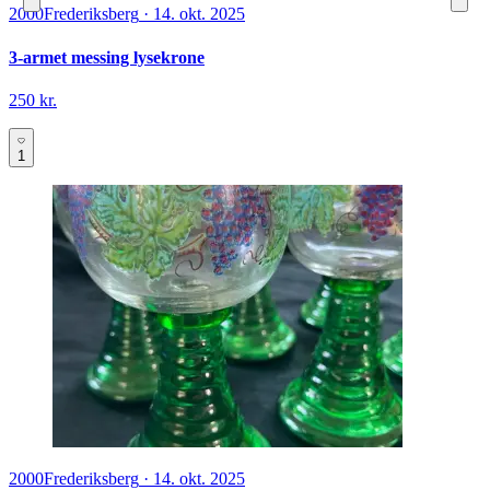
2000
Frederiksberg
·
14. okt. 2025
3-armet messing lysekrone
250 kr.
1
2000
Frederiksberg
·
14. okt. 2025