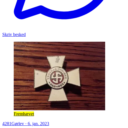
Skriv besked
Fremhævet
4281
Gørlev
·
6. jan. 2023