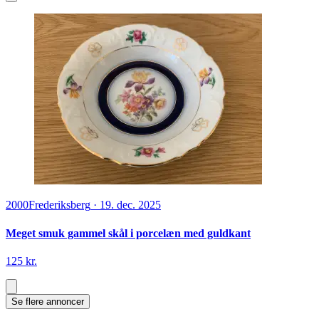
2000
Frederiksberg
·
19. dec. 2025
Meget smuk gammel skål i porcelæn med guldkant
125 kr.
Se flere annoncer