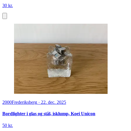
30 kr.
2000
Frederiksberg
·
22. dec. 2025
Bordlighter i glas og stål, isklump, Koei Unicon
50 kr.