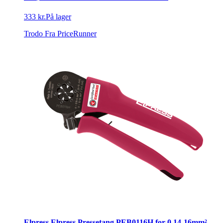
333 kr.
På lager
Trodo
Fra PriceRunner
Elpress Elpress Pressetang PEB0116H for 0,14-16mm²