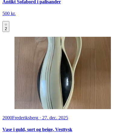
Antikt Sofabord i palisander
500 kr.
2
2000
Frederiksberg
·
27. dec. 2025
Vase i guld, sort og beige, Vesttysk