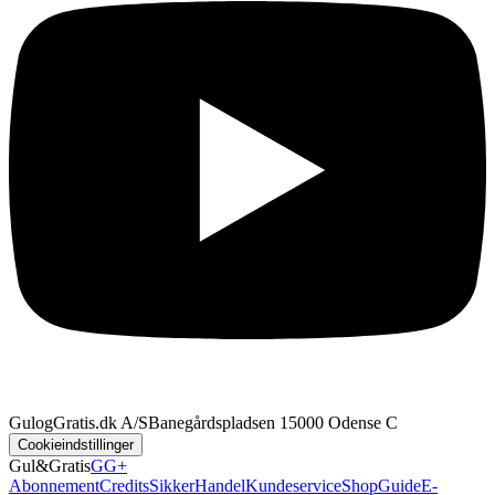
GulogGratis.dk A/S
Banegårdspladsen 1
5000 Odense C
Cookieindstillinger
Gul&Gratis
GG+
Abonnement
Credits
SikkerHandel
Kundeservice
Shop
Guide
E-