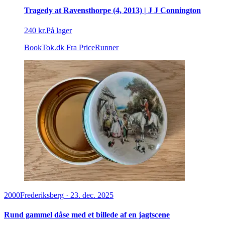
Tragedy at Ravensthorpe (4, 2013) | J J Connington
240 kr.
På lager
BookTok.dk
Fra PriceRunner
2000
Frederiksberg
·
23. dec. 2025
Rund gammel dåse med et billede af en jagtscene