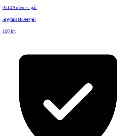
9510
Arden
·
i går
Spyfall Brætspil
100 kr.