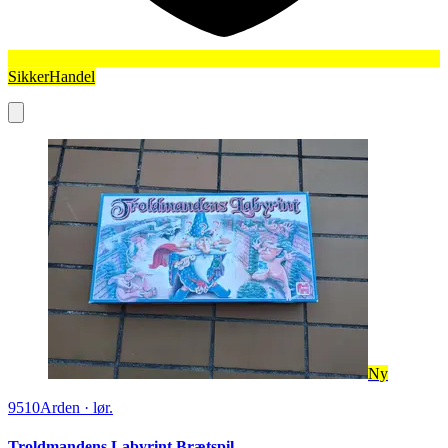
SikkerHandel
Ny
9510
Arden
·
lør.
Troldmandens Labyrint Brætspil