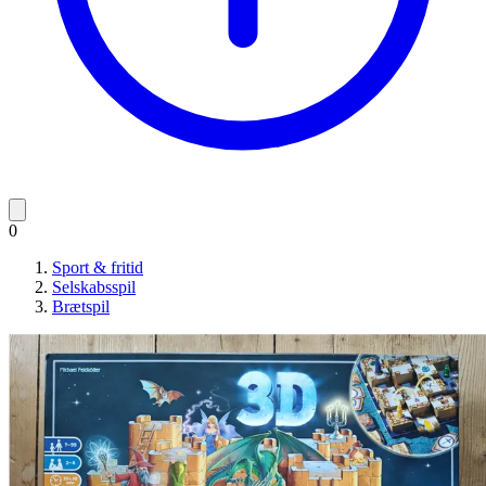
0
Sport & fritid
Selskabsspil
Brætspil