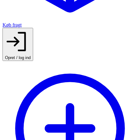
Køb fragt
Opret / log ind