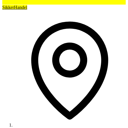
SikkerHandel