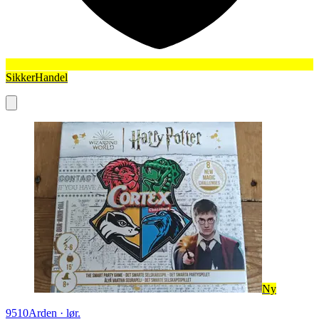
SikkerHandel
Ny
9510
Arden
·
lør.