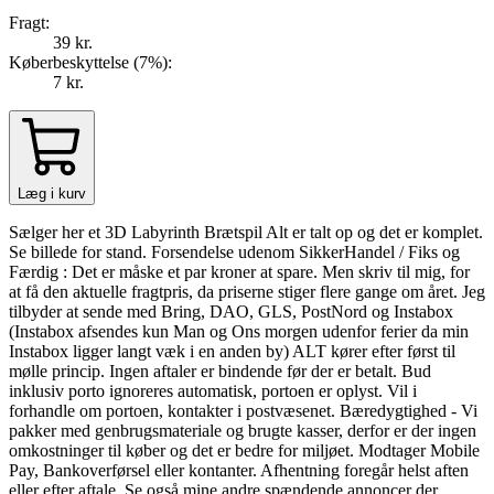
Fragt:
39 kr.
Køberbeskyttelse (
7
%
):
7 kr.
Læg i kurv
Sælger her et 3D Labyrinth Brætspil Alt er talt op og det er komplet.
Se billede for stand. Forsendelse udenom SikkerHandel / Fiks og
Færdig : Det er måske et par kroner at spare. Men skriv til mig, for
at få den aktuelle fragtpris, da priserne stiger flere gange om året. Jeg
tilbyder at sende med Bring, DAO, GLS, PostNord og Instabox
(Instabox afsendes kun Man og Ons morgen udenfor ferier da min
Instabox ligger langt væk i en anden by) ALT kører efter først til
mølle princip. Ingen aftaler er bindende før der er betalt. Bud
inklusiv porto ignoreres automatisk, portoen er oplyst. Vil i
forhandle om portoen, kontakter i postvæsenet. Bæredygtighed - Vi
pakker med genbrugsmateriale og brugte kasser, derfor er der ingen
omkostninger til køber og det er bedre for miljøet. Modtager Mobile
Pay, Bankoverførsel eller kontanter. Afhentning foregår helst aften
eller efter aftale. Se også mine andre spændende annoncer der