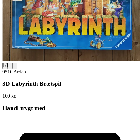
1
/
1
9510 Arden
3D Labyrinth Brætspil
100 kr.
Handl trygt med