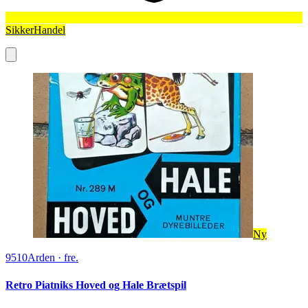
SikkerHandel
Ny
9510
Arden
·
fre.
Retro Piatniks Hoved og Hale Brætspil