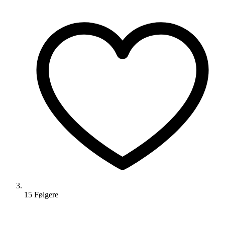
15
Følger
e