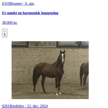
6310
Broager
·
6. apr.
Et smukt og harmonisk hoppeplag
38.000 kr.
5
6261
Bredebro
·
12. dec. 2024