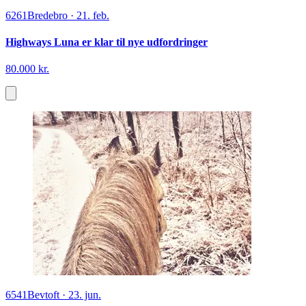
6261
Bredebro
·
21. feb.
Highways Luna er klar til nye udfordringer
80.000 kr.
6541
Bevtoft
·
23. jun.