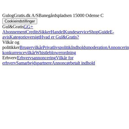
GulogGratis.dk A/S
Banegårdspladsen 1
5000 Odense C
Cookieindstillinger
Gul&Gratis
GG+
Abonnement
Credits
SikkerHandel
Kundeservice
Shop
Guide
E-
avis
Kategorioversigt
Hvad er Gul&Gratis?
Vilkår og
politikker
Brugervilkår
Privatlivspolitik
Indholdsmoderation
Annoncerin
konkurrencevilkår
Whistleblowerordning
Erhverv
Erhvervsannoncering
Vilkår for
erhverv
Samarbejdspartnere
Annoncørbetalt indhold