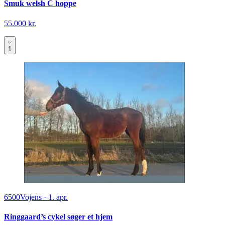
Smuk welsh C hoppe
55.000 kr.
1
6500
Vojens
·
1. apr.
Ringgaard’s cykel søger et hjem