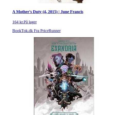
A Mother's Duty (4, 2015) | June Francis
164 kr.
På lager
BookTok.dk
Fra PriceRunner