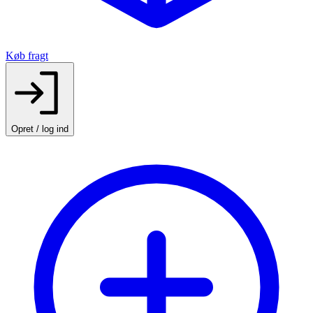
Køb fragt
Opret / log ind