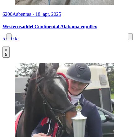
6200
Aabenraa
·
18. apr. 2025
Westernsaddel Continental Alabama equiflex
5.000 kr.
5