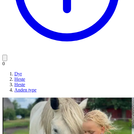
0
Dyr
Heste
Heste
Anden type