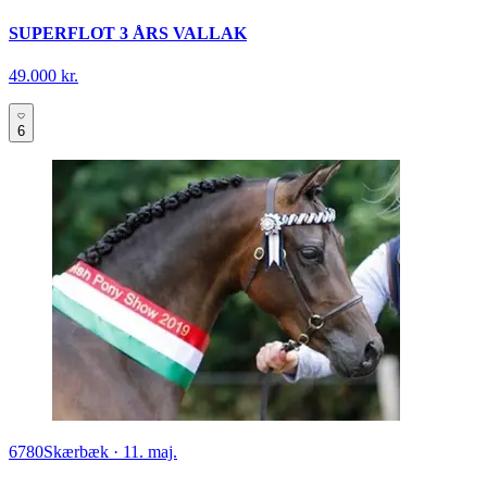
SUPERFLOT 3 ÅRS VALLAK
49.000 kr.
6
6780
Skærbæk
·
11. maj.