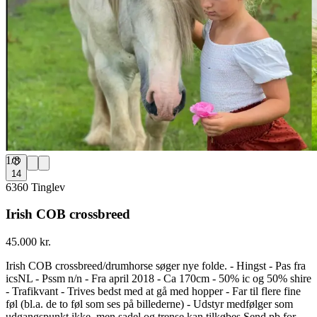
1
/
8
14
6360 Tinglev
Irish COB crossbreed
45.000 kr.
Irish COB crossbreed/drumhorse søger nye folde. - Hingst - Pas fra
icsNL - Pssm n/n - Fra april 2018 - Ca 170cm - 50% ic og 50% shire
- Trafikvant - Trives bedst med at gå med hopper - Far til flere fine
føl (bl.a. de to føl som ses på billederne) - Udstyr medfølger som
udgangspunkt ikke, men sadel og trense kan tilkøbes Send pb for