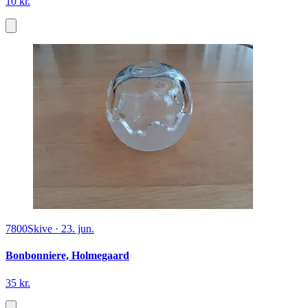
10 kr.
7800
Skive
·
23. jun.
Bonbonniere, Holmegaard
35 kr.