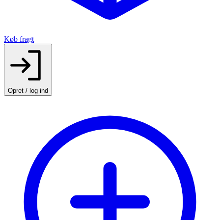
Køb fragt
Opret / log ind