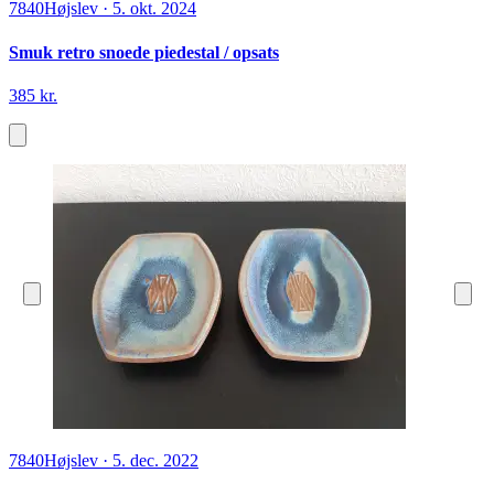
7840
Højslev
·
5. okt. 2024
Smuk retro snoede piedestal / opsats
385 kr.
7840
Højslev
·
5. dec. 2022