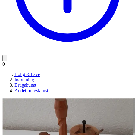
0
Bolig & have
Indretning
Brugskunst
Andet brugskunst