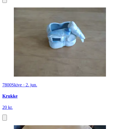
7800
Skive
·
2. jun.
Krukke
20 kr.