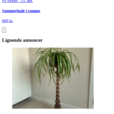
9370
Hals
·
25. apr.
Sommerfugle i ramme
600 kr.
Lignende annoncer