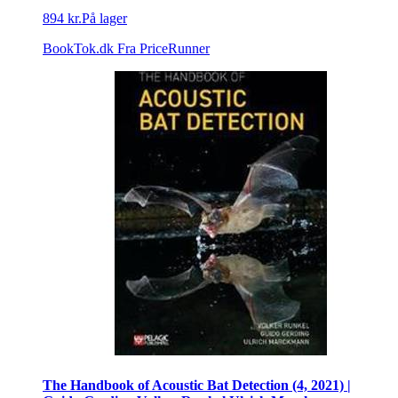
894 kr.
På lager
BookTok.dk
Fra PriceRunner
The Handbook of Acoustic Bat Detection (4, 2021) |