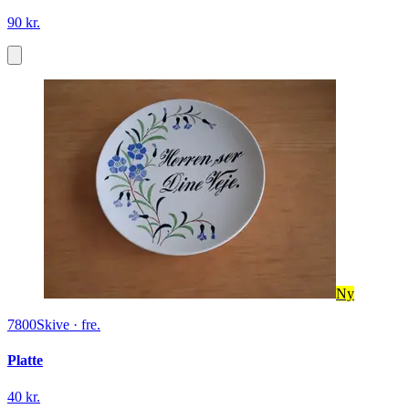
90 kr.
Ny
7800
Skive
·
fre.
Platte
40 kr.