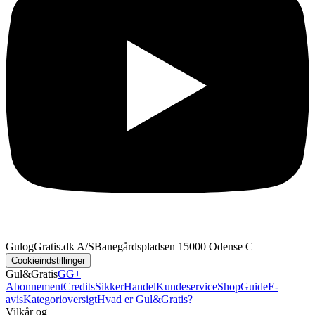
GulogGratis.dk A/S
Banegårdspladsen 1
5000 Odense C
Cookieindstillinger
Gul&Gratis
GG+
Abonnement
Credits
SikkerHandel
Kundeservice
Shop
Guide
E-
avis
Kategorioversigt
Hvad er Gul&Gratis?
Vilkår og