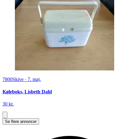
7800
Skive
·
7. maj.
Køleboks, Lisbeth Dahl
30 kr.
Se flere annoncer