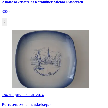
2 flotte askebære af Keramiker Michael Andersen
300 kr.
1
7840
Højslev
·
9. mar. 2024
Porcelæn, Søholm, askebæger