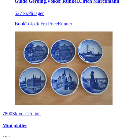
Guido Gerding,Volker Runkel,Ulrich Marckmann
527 kr.
På lager
BookTok.dk
Fra PriceRunner
7800
Skive
·
25. jul.
Mini platter