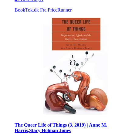
BookTok.dk
Fra PriceRunner
The Queer Life of Things (3, 2019) | Anne M.
Harris,Stacy Holman Jones