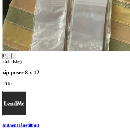
1
/
1
2635 Ishøj
zip poser 8 x 12
20 kr.
Indhent lånetilbud