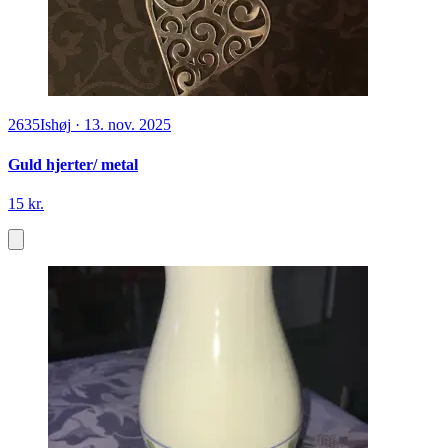
2635
Ishøj
·
13. nov. 2025
Guld hjerter/ metal
15 kr.