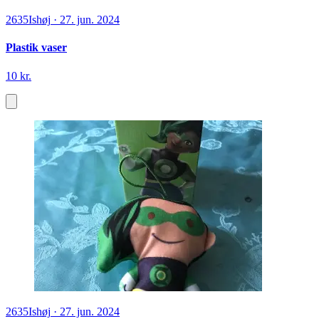
2635
Ishøj
·
27. jun. 2024
Plastik vaser
10 kr.
2635
Ishøj
·
27. jun. 2024