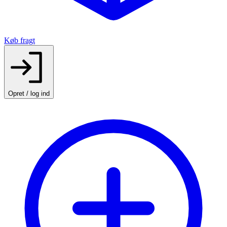
Køb fragt
Opret / log ind