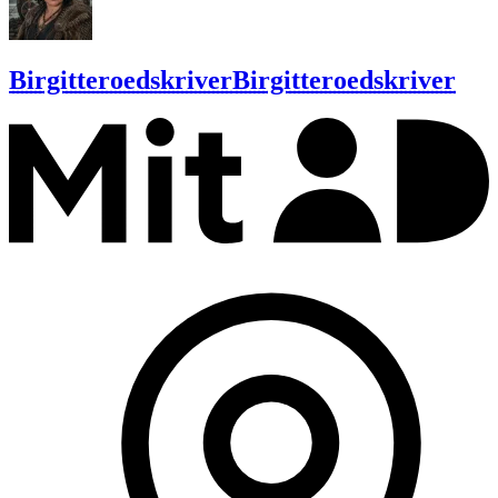
Birgitteroedskriver
Birgitteroedskriver