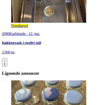
Fremhævet
2690
Karlslunde
·
12. jun.
Køkkenvask i rustfri stål
2.000 kr.
1
Lignende annoncer