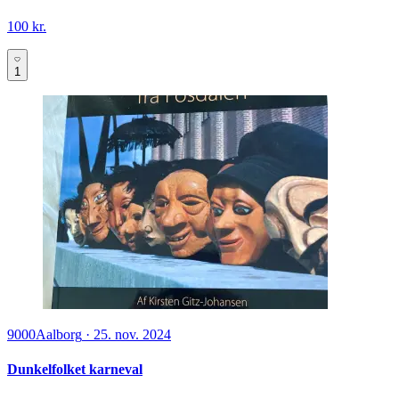
100 kr.
1
9000
Aalborg
·
25. nov. 2024
Dunkelfolket karneval