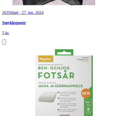
2635
Ishøj
·
27. jun. 2024
Smykkeposer
5 kr.