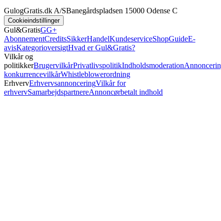
GulogGratis.dk A/S
Banegårdspladsen 1
5000 Odense C
Cookieindstillinger
Gul&Gratis
GG+
Abonnement
Credits
SikkerHandel
Kundeservice
Shop
Guide
E-
avis
Kategorioversigt
Hvad er Gul&Gratis?
Vilkår og
politikker
Brugervilkår
Privatlivspolitik
Indholdsmoderation
Annoncerin
konkurrencevilkår
Whistleblowerordning
Erhverv
Erhvervsannoncering
Vilkår for
erhverv
Samarbejdspartnere
Annoncørbetalt indhold