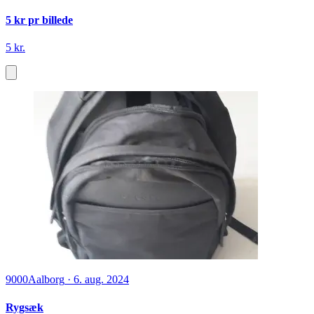
5 kr pr billede
5 kr.
9000
Aalborg
·
6. aug. 2024
Rygsæk