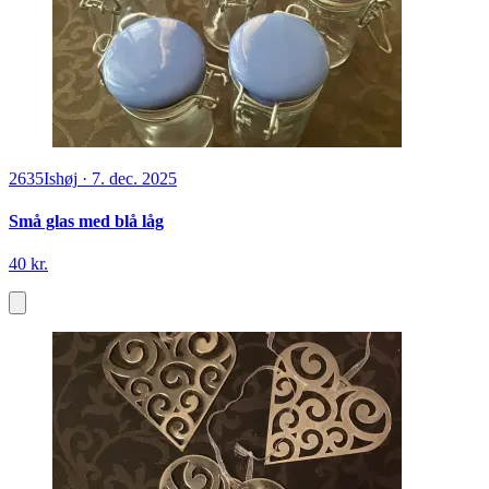
2635
Ishøj
·
7. dec. 2025
Små glas med blå låg
40 kr.