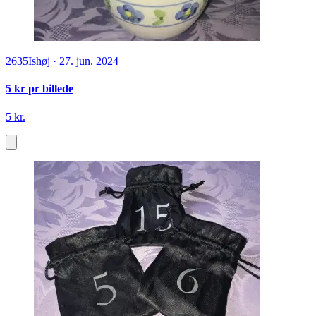
2635
Ishøj
·
27. jun. 2024
5 kr pr billede
5 kr.