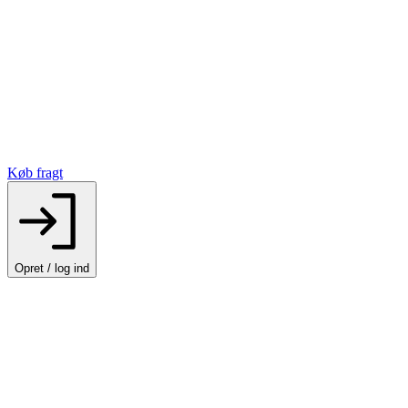
Køb fragt
Opret / log ind