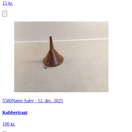
15 kr.
5580
Nørre Aaby
·
12. dec. 2025
Kobbertragt
100 kr.