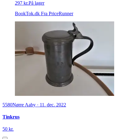
297 kr.
På lager
BookTok.dk
Fra PriceRunner
5580
Nørre Aaby
·
11. dec. 2022
Tinkrus
50 kr.