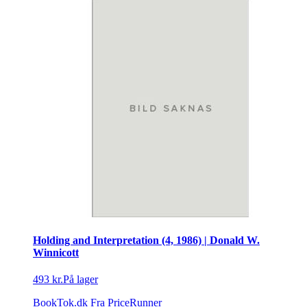
Holding and Interpretation (4, 1986) | Donald W.
Winnicott
493 kr.
På lager
BookTok.dk
Fra PriceRunner