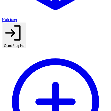
Køb fragt
Opret / log ind