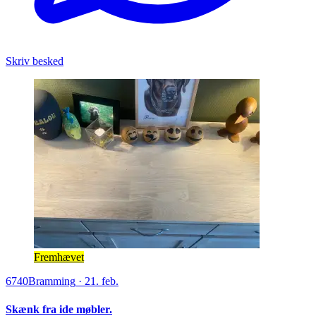
Skriv besked
Fremhævet
6740
Bramming
·
21. feb.
Skænk fra ide møbler.