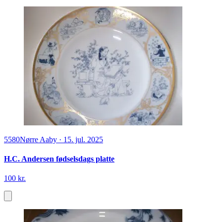
5580
Nørre Aaby
·
15. jul. 2025
H.C. Andersen fødselsdags platte
100 kr.