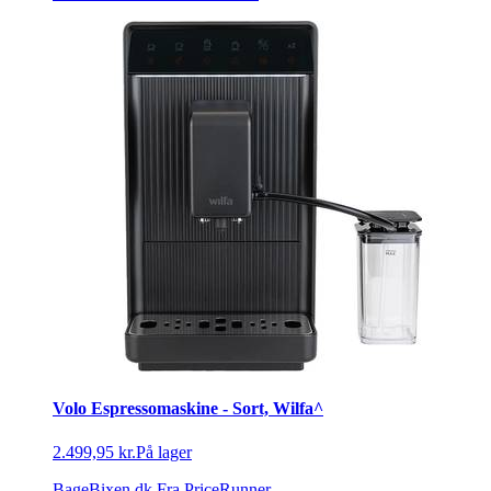
Volo Espressomaskine - Sort, Wilfa^
2.499,95 kr.
På lager
BageBixen.dk
Fra PriceRunner