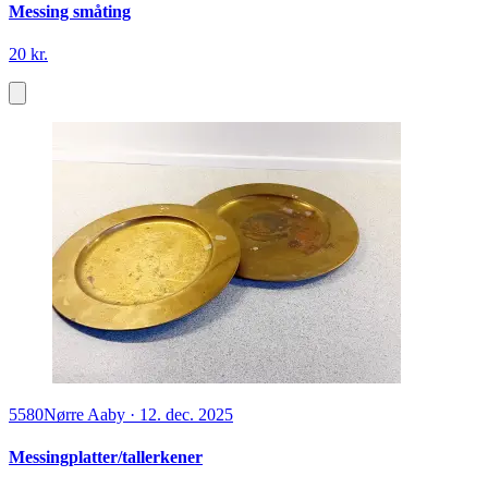
Messing småting
20 kr.
5580
Nørre Aaby
·
12. dec. 2025
Messingplatter/tallerkener