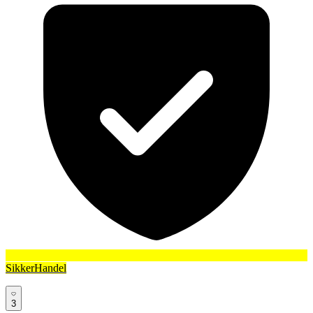
SikkerHandel
3