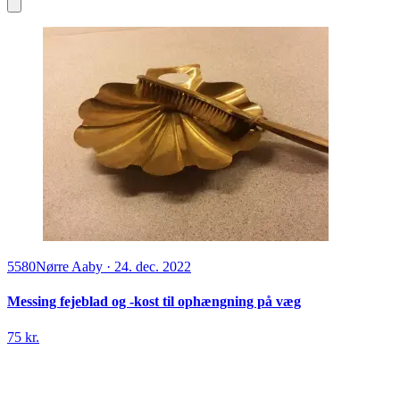
5580
Nørre Aaby
·
24. dec. 2022
Messing fejeblad og -kost til ophængning på væg
75 kr.