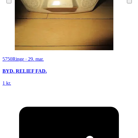
5750
Ringe
·
29. mar.
BYD. RELIEF FAD.
1 kr.