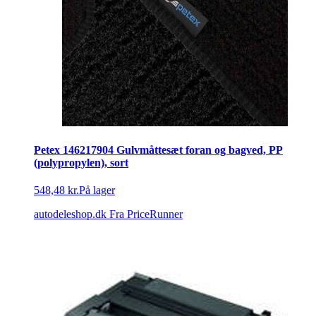
Petex 146217904 Gulvmåttesæt foran og bagved, PP
(polypropylen), sort
548,48 kr.
På lager
autodeleshop.dk
Fra PriceRunner