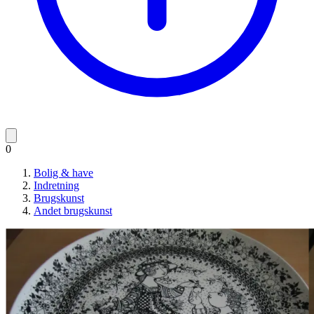
0
Bolig & have
Indretning
Brugskunst
Andet brugskunst