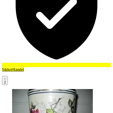
SikkerHandel
2