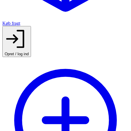
Køb fragt
Opret / log ind