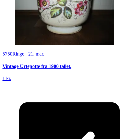
5750
Ringe
·
21. mar.
Vintage Urtepotte fra 1900 tallet.
1 kr.