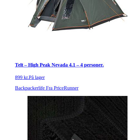
Telt – High Peak Nevada 4.1 – 4 personer.
899 kr.
På lager
Backpackerlife
Fra PriceRunner