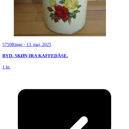
5750
Ringe
·
13. maj. 2025
BYD. SKØN IRA KAFFEDÅSE.
1 kr.