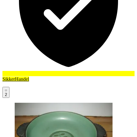
SikkerHandel
2