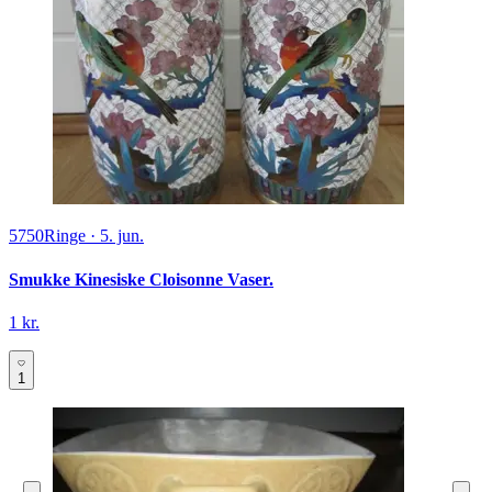
5750
Ringe
·
5. jun.
Smukke Kinesiske Cloisonne Vaser.
1 kr.
1