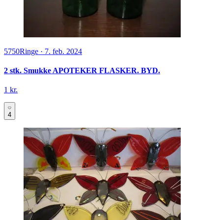
5750
Ringe
·
7. feb. 2024
2 stk. Smukke APOTEKER FLASKER. BYD.
1 kr.
4