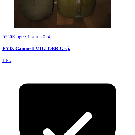
5750
Ringe
·
1. apr. 2024
BYD. Gammelt MILITÆR Grej.
1 kr.