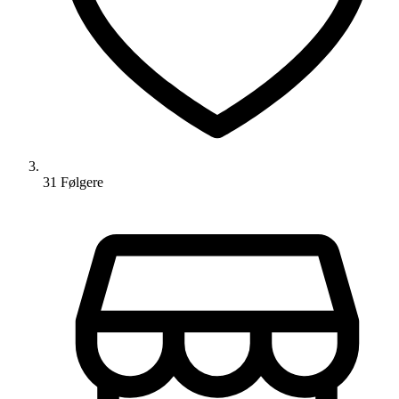
31
Følger
e