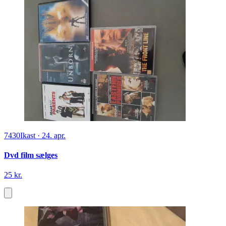
7430
Ikast
·
24. apr.
Dvd film sælges
25 kr.