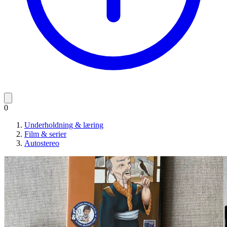
0
Underholdning & læring
Film & serier
Autostereo