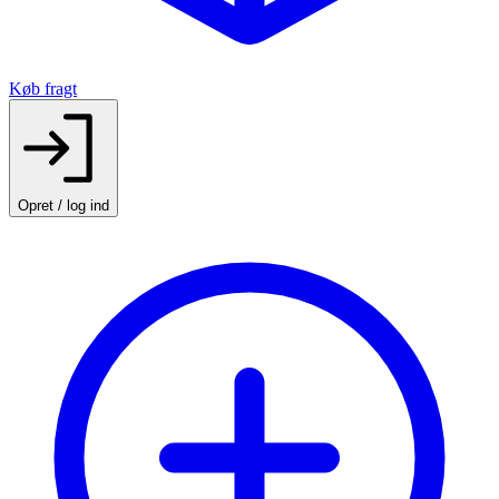
Køb fragt
Opret / log ind