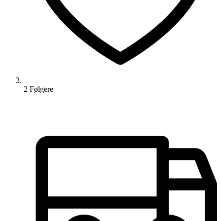
2
Følger
e