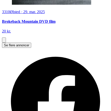
3310
Ølsted
·
29. mar. 2025
Brokeback Mountain DVD film
20 kr.
Se flere annoncer