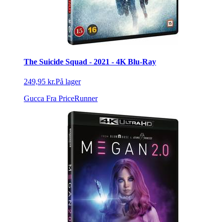
The Suicide Squad - 2021 - 4K Blu-Ray
249,95 kr.
På lager
Gucca
Fra PriceRunner