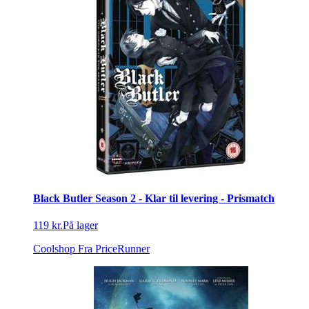
Black Butler Season 2 - Klar til levering - Prismatch
119 kr.
På lager
Coolshop
Fra PriceRunner