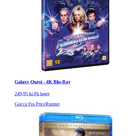
Galaxy Quest - 4K Blu-Ray
249,95 kr.
På lager
Gucca
Fra PriceRunner