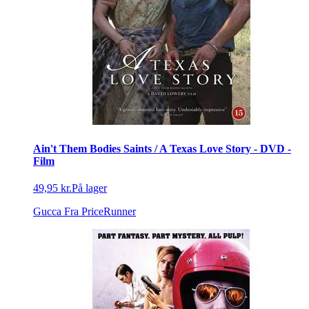
Ain't Them Bodies Saints / A Texas Love Story - DVD -
Film
49,95 kr.
På lager
Gucca
Fra PriceRunner