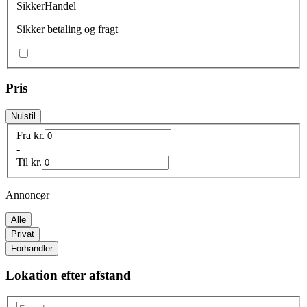
SikkerHandel
Sikker betaling og fragt
Pris
Nulstil
Fra
kr.
-
Til
kr.
Annoncør
Alle
Privat
Forhandler
Lokation efter afstand