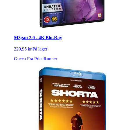
M3gan 2.0 - 4K Blu-Ray
229,95 kr.
På lager
Gucca
Fra PriceRunner