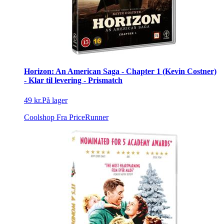
Horizon: An American Saga - Chapter 1 (Kevin Costner)
- Klar til levering - Prismatch
49 kr.
På lager
Coolshop
Fra PriceRunner