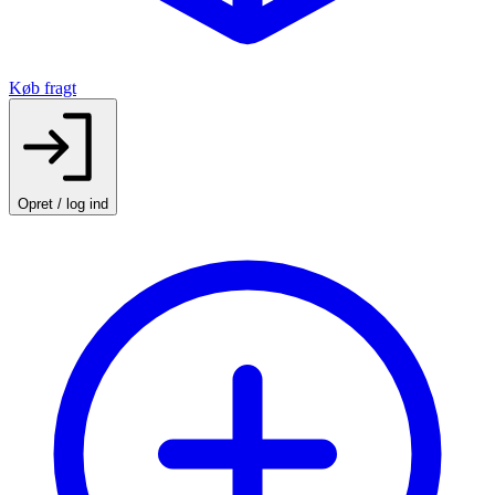
Køb fragt
Opret / log ind