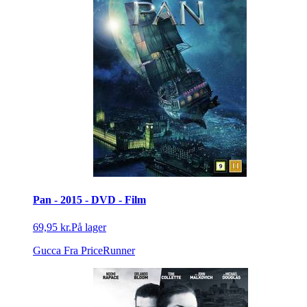
Pan - 2015 - DVD - Film
69,95 kr.
På lager
Gucca
Fra PriceRunner