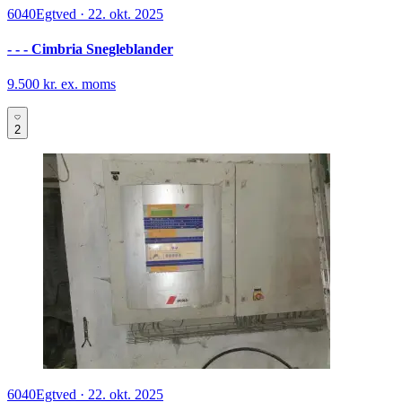
6040
Egtved
·
22. okt. 2025
- - - Cimbria Snegleblander
9.500 kr. ex. moms
2
6040
Egtved
·
22. okt. 2025