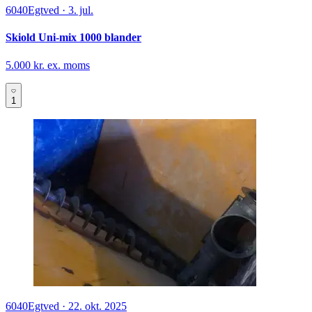
6040
Egtved
·
3. jul.
Skiold Uni-mix 1000 blander
5.000 kr. ex. moms
1
6040
Egtved
·
22. okt. 2025