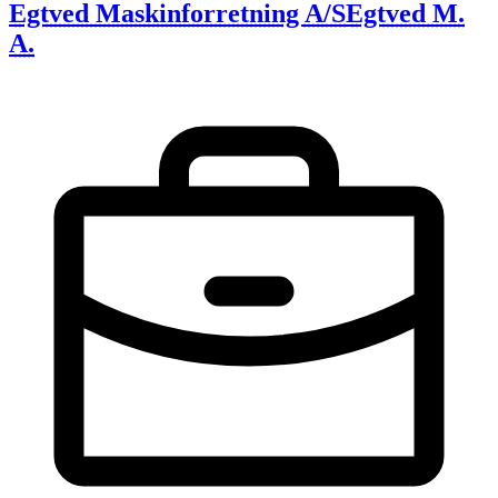
Egtved Maskinforretning A/S
Egtved M.
A.