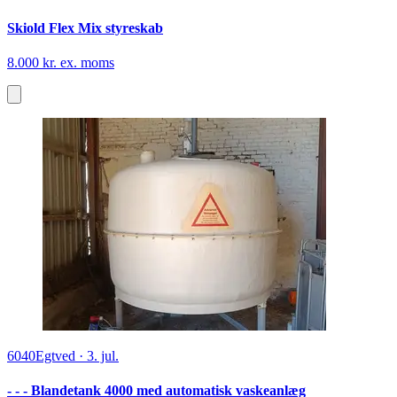
Skiold Flex Mix styreskab
8.000 kr. ex. moms
6040
Egtved
·
3. jul.
- - - Blandetank 4000 med automatisk vaskeanlæg