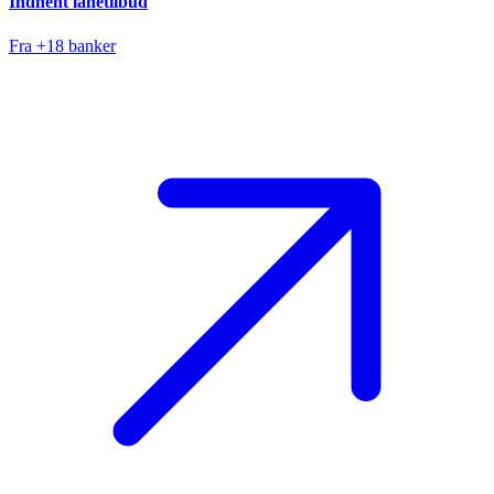
Indhent lånetilbud
Fra +18 banker