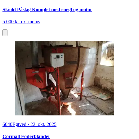
Skiold Påslag Komplet med snegl og motor
5.000 kr. ex. moms
6040
Egtved
·
22. okt. 2025
Cormall Foderblander