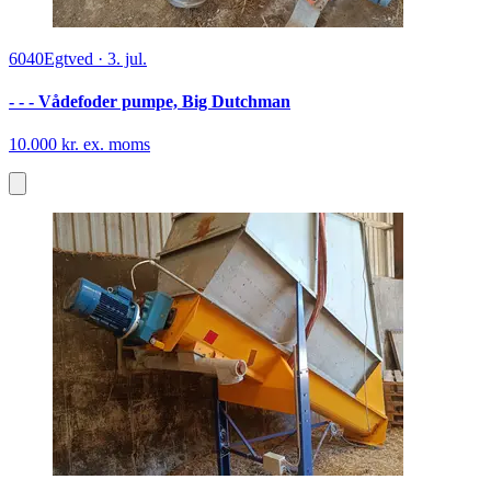
6040
Egtved
·
3. jul.
- - - Vådefoder pumpe, Big Dutchman
10.000 kr. ex. moms