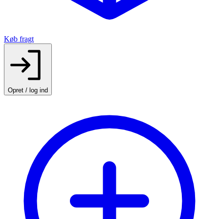
Køb fragt
Opret / log ind