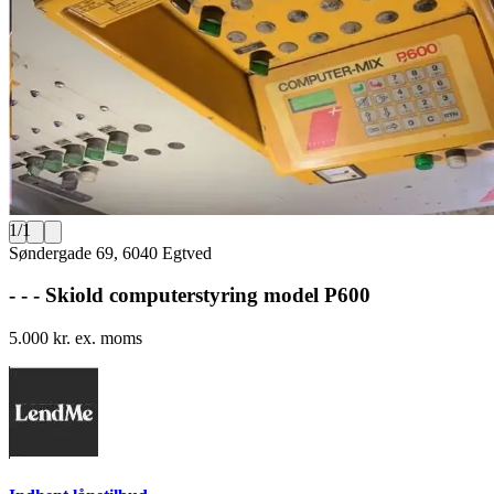
1
/
1
Søndergade 69, 6040 Egtved
- - - Skiold computerstyring model P600
5.000 kr. ex. moms